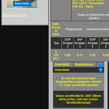
SFC 420 E - Sescosem
FJH 111 - Valvo
Typen in Klammern si
Datenwartung
ähnlich.
DDR-
Preise
Originaltype
Industrierückka
in
Mark
EVP
IAP
EVP
IAP
Typ
Gruppe
Gruppe
Gruppe
Grup
1
1
2
2
D
120
0.98
0.73
0.00
0.00
DS 1
Datenblatt
Funkamateur
?
Datenblatt
?
Es werden maximal zwei
Datenquellen angegeben, obwohl
z.T. mehr verwendet wurden!
Daten veröffentlicht: 1987 (Wenn
nicht sicher, Jahr der ersten
Veröffentlichung!)