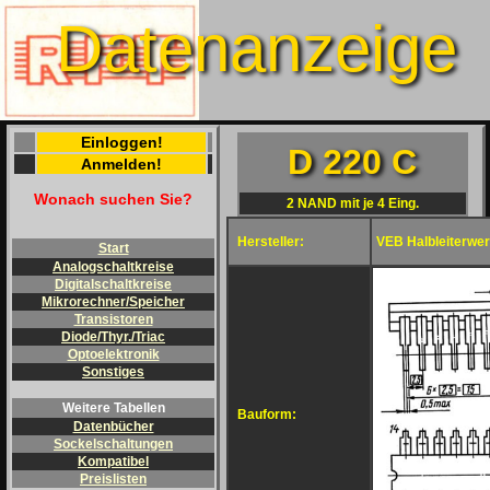
Datenanzeige
Einloggen!
D 220 C
Anmelden!
Wonach suchen Sie?
2 NAND mit je 4 Eing.
Hersteller:
VEB Halbleiterwer
Start
Analogschaltkreise
Digitalschaltkreise
Mikrorechner/Speicher
Transistoren
Diode/Thyr./Triac
Optoelektronik
Sonstiges
Weitere Tabellen
Bauform:
Datenbücher
Sockelschaltungen
Kompatibel
Preislisten