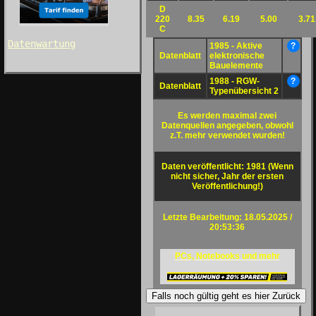
D
220
8.35
6.19
5.00
3.71
C
Datenwartung
1985 - Aktive
?
Datenblatt
elektronische
Bauelemente
1988 - RGW-
?
Datenblatt
Typenübersicht 2
Es werden maximal zwei
Datenquellen angegeben, obwohl
z.T. mehr verwendet wurden!
Daten veröffentlicht: 1981 (Wenn
nicht sicher, Jahr der ersten
Veröffentlichung!)
Letzte Bearbeitung: 18.05.2025 /
20:53:36
PCs, Notebooks und mehr
Falls noch gültig geht es hier Zurück