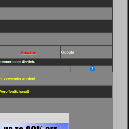
Google
Amazon
lammern sind ähnlich.
?
hr verwendet wurden!
 Veröffentlichung!)