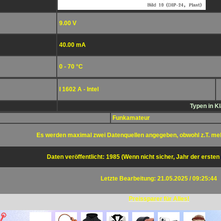
9.00 V
40.00 mA
0 - 70 °C
I 1602 A - Intel
Typen in K
Funkamateur
Es werden maximal zwei Datenquellen angegeben, obwohl z.T. me
Daten veröffentlicht: 1985 (Wenn nicht sicher, Jahr der ersten
Letzte Bearbeitung: 21.05.2025 / 09:25:44
Preissparer für Alles!