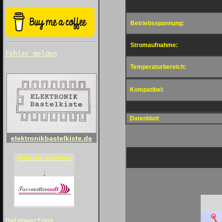
Betriebsspannung:
Stromaufnahme:
Fehler melden
Temperaturbereich:
Kompatibel:
Datenblatt
elektronikbastelkiste.de
Bitte hier abtreten!
;
Datenwartung