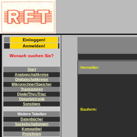
Einloggen!
Anmelden!
Wonach suchen Sie?
Hersteller:
Start
Analogschaltkreise
Digitalschaltkreise
Mikrorechner/Speicher
Transistoren
Diode/Thyr./Triac
Optoelektronik
Sonstiges
Bauform:
Weitere Tabellen
Datenbücher
Sockelschaltungen
Kompatibel
Preislisten