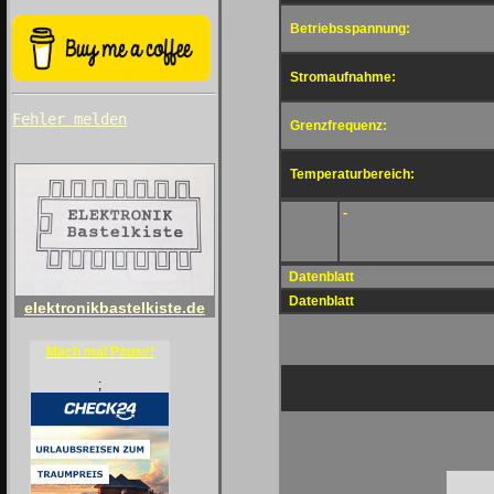
Betriebsspannung:
Stromaufnahme:
Fehler melden
Grenzfrequenz:
Temperaturbereich:
-
Datenblatt
Datenblatt
elektronikbastelkiste.de
Mach mal Pause!
;