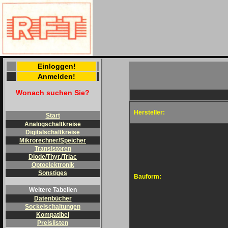
Einloggen!
Anmelden!
Wonach suchen Sie?
Hersteller:
Start
Analogschaltkreise
Digitalschaltkreise
Mikrorechner/Speicher
Transistoren
Diode/Thyr./Triac
Optoelektronik
Sonstiges
Bauform:
Weitere Tabellen
Datenbücher
Sockelschaltungen
Kompatibel
Preislisten