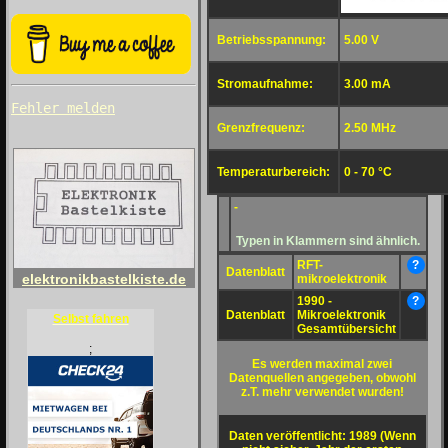
Betriebsspannung:
5.00 V
Stromaufnahme:
3.00 mA
Fehler melden
Grenzfrequenz:
2.50 MHz
Temperaturbereich:
0 - 70 °C
-
Typen in Klammern sind ähnlich.
RFT-
?
Datenblatt
elektronikbastelkiste.de
mikroelektronik
1990 -
?
Datenblatt
Mikroelektronik
Selbst fahren
Gesamtübersicht
;
Es werden maximal zwei
Datenquellen angegeben, obwohl
z.T. mehr verwendet wurden!
Daten veröffentlicht: 1989 (Wenn