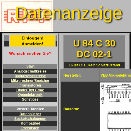
Datenanzeige
Einloggen!
U 84 C 30
Anmelden!
DC 02-1
Wonach suchen Sie?
16 Bit CTC, kein Schlafzustand
Start
Analogschaltkreise
Hersteller:
VEB Mikroelektron
Digitalschaltkreise
Mikrorechner/Speicher
Transistoren
Diode/Thyr./Triac
Optoelektronik
Sonstiges
Bauform:
Weitere Tabellen
Datenbücher
Sockelschaltungen
Kompatibel
Preislisten