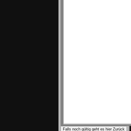
Falls noch gültig geht es hier Zurück