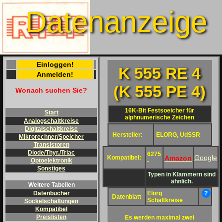
Datenanzeige
Einloggen!
K 555 RE 4
Anmelden!
(K 555 PE 4)
Wonach suchen Sie?
16K-Bit Festsoeicher für
Start
alphnumerische Zeichen
Analogschaltkreise
Digitalschaltkreise
Hersteller:
ELORG, UdSSR
Mikrorechner/Speicher
Transistoren
Diode/Thyr./Triac
6275
Google
Amazon
Kompatibel:
Optoelektronik
-
Sonstiges
Typen in Klammern sind
ähnlich.
Weitere Tabellen
Elorg
?
Datenbücher
Datenblatt
Schaltkreise
Sockelschaltungen
Kompatibel
Preislisten
Es werden maximal zwei