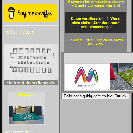
Datenquellen angegeben, obwohl
z.T. mehr verwendet wurden!
Daten veröffentlicht: 0 (Wenn
nicht sicher, Jahr der ersten
Veröffentlichung!)
Fehler melden
Letzte Bearbeitung: 24.09.2025 /
08:37:45
elektronikbastelkiste.de
Sei kreativ
Falls noch gültig geht es hier Zurück
;
Datenwartung