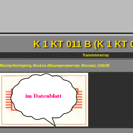
K 1 KT 011 B (K 1 KT 
Transistorarray
Mashpriboringtorg, Moskva (Maшпpигopинтopг, Mocквa), UdSSR