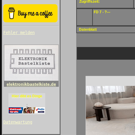
Zugriffszeit:
FD 7 - ?---
Datenblatt
Fehler melden
elektronikbastelkiste.de
Hier dibt es Dinge
;
Datenwartung