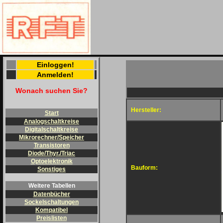
Einloggen!
Anmelden!
Wonach suchen Sie?
Hersteller:
Start
Analogschaltkreise
Digitalschaltkreise
Mikrorechner/Speicher
Transistoren
Diode/Thyr./Triac
Optoelektronik
Bauform:
Sonstiges
Weitere Tabellen
Datenbücher
Sockelschaltungen
Kompatibel
Preislisten