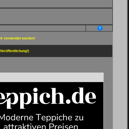
?
hr verwendet wurden!
 Veröffentlichung!)