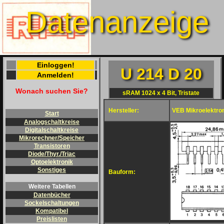
Datenanzeige
Einloggen!
U 214 D 20
Anmelden!
Wonach suchen Sie?
sRAM 1024 x 4 Bit, Tristate
Hersteller:
VEB Mikroelektron
Start
Analogschaltkreise
Digitalschaltkreise
Mikrorechner/Speicher
Transistoren
Diode/Thyr./Triac
Optoelektronik
Sonstiges
Bauform:
Weitere Tabellen
Datenbücher
Sockelschaltungen
Kompatibel
Preislisten