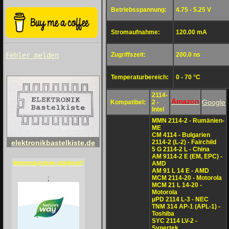
Betriebsspannung:
4.75 - 5.25 V
Stromaufnahme:
120.00 mA
Zugriffszeit:
200.0 ns
Fehler melden
Temperaturbereich:
0 - 70 °C
2114-
Amazon
Google
Kompatibel:
2 -
Intel
MMN 2114-2 - Rumänien-
ME
CM 4114 - Bulgarien
2114-2 (L-2) - Fairchild
elektronikbastelkiste.de
5 G 2114-2 L - China
AM 9114-2 E (EM, EPC) -
Immunsystem stärken!!
AMD
AM 91 L 14 E - AMD
MCM 2114-20 - Motorola
;
MCM 21 L 14-20 -
Motorola
µPD 2114 L-3 - NEC
TNM 314 AP-1 (APL-1) -
Toshiba
SYC 2114 LV-2 -
Synertek