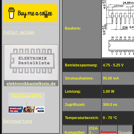
Bauform:
Fehler melden
Betriebsspannung:
4.75 - 5.25 V
Stromaufnahme:
95.00 mA
elektronikbastelkiste.de
Leistung:
1.00 W
Hier dibt es Dinge
;
Zugriffszeit:
300.0 ns
Temperaturbereich:
0 - 70 °C
Datenwartung
2114-
Amazon
Google
Kompatibel:
3 -