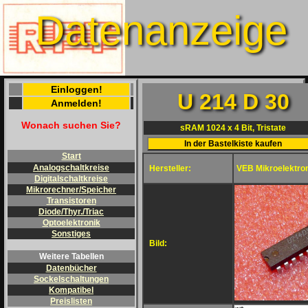
Datenanzeige
Einloggen!
U 214 D 30
Anmelden!
Wonach suchen Sie?
sRAM 1024 x 4 Bit, Tristate
Start
Analogschaltkreise
Hersteller:
VEB Mikroelektron
Digitalschaltkreise
Mikrorechner/Speicher
Transistoren
Diode/Thyr./Triac
Optoelektronik
Sonstiges
Bild:
Weitere Tabellen
Datenbücher
Sockelschaltungen
Kompatibel
Preislisten