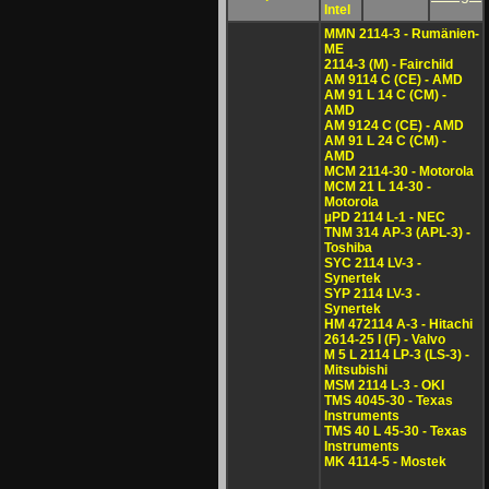
Intel
MMN 2114-3 - Rumänien-
ME
2114-3 (M) - Fairchild
AM 9114 C (CE) - AMD
AM 91 L 14 C (CM) -
AMD
AM 9124 C (CE) - AMD
AM 91 L 24 C (CM) -
AMD
MCM 2114-30 - Motorola
MCM 21 L 14-30 -
Motorola
µPD 2114 L-1 - NEC
TNM 314 AP-3 (APL-3) -
Toshiba
SYC 2114 LV-3 -
Synertek
SYP 2114 LV-3 -
Synertek
HM 472114 A-3 - Hitachi
2614-25 I (F) - Valvo
M 5 L 2114 LP-3 (LS-3) -
Mitsubishi
MSM 2114 L-3 - OKI
TMS 4045-30 - Texas
Instruments
TMS 40 L 45-30 - Texas
Instruments
MK 4114-5 - Mostek