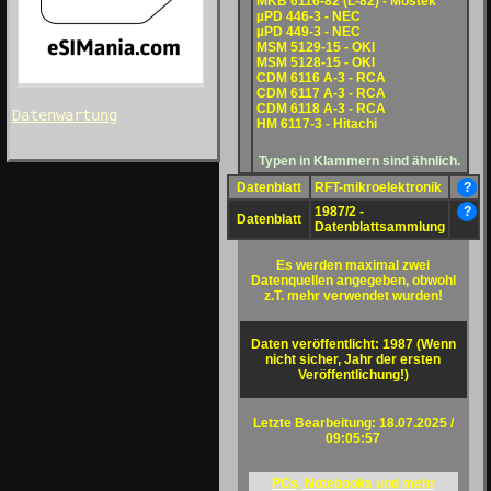
MKB 6116-82 (L-82) - Mostek
µPD 446-3 - NEC
µPD 449-3 - NEC
MSM 5129-15 - OKI
MSM 5128-15 - OKI
CDM 6116 A-3 - RCA
CDM 6117 A-3 - RCA
CDM 6118 A-3 - RCA
Datenwartung
HM 6117-3 - Hitachi
Typen in Klammern sind ähnlich.
Datenblatt
RFT-mikroelektronik
?
1987/2 -
?
Datenblatt
Datenblattsammlung
Es werden maximal zwei
Datenquellen angegeben, obwohl
z.T. mehr verwendet wurden!
Daten veröffentlicht: 1987 (Wenn
nicht sicher, Jahr der ersten
Veröffentlichung!)
Letzte Bearbeitung: 18.07.2025 /
09:05:57
PCs, Notebooks und mehr