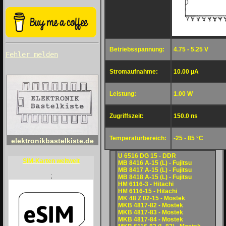
Betriebsspannung:
4.75 - 5.25 V
Fehler melden
Stromaufnahme:
10.00 μA
Leistung:
1.00 W
Zugriffszeit:
150.0 ns
Temperaturbereich:
-25 - 85 °C
elektronikbastelkiste.de
U 6516 DG 15 - DDR
SIM-Karten weltweit
MB 8416 A-15 (L) - Fujitsu
MB 8417 A-15 (L) - Fujitsu
;
MB 8418 A-15 (L) - Fujitsu
HM 6116-3 - Hitachi
HM 6116-15 - Hitachi
MK 48 Z 02-15 - Mostek
MKB 4817-82 - Mostek
MKB 4817-83 - Mostek
MKB 4817-84 - Mostek