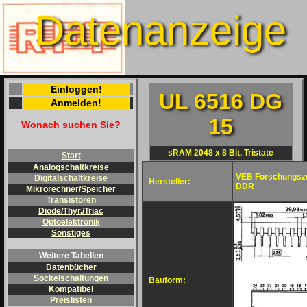
Datenanzeige
Einloggen!
UL 6516 DG
Anmelden!
15
Wonach suchen Sie?
sRAM 2048 x 8 Bit, Tristate
Start
Analogschaltkreise
VEB Forschungsze
Digitalschaltkreise
Hersteller:
DDR
Mikrorechner/Speicher
Transistoren
Diode/Thyr./Triac
Optoelektronik
Sonstiges
Weitere Tabellen
Datenbücher
Sockelschaltungen
Bauform:
Kompatibel
Preislisten