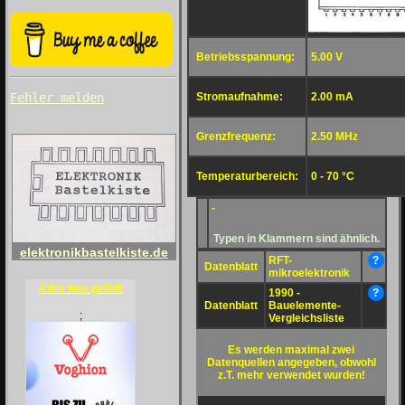
Betriebsspannung:
5.00 V
Stromaufnahme:
2.00 mA
Fehler melden
Grenzfrequenz:
2.50 MHz
Temperaturbereich:
0 - 70 °C
-
Typen in Klammern sind ähnlich.
elektronikbastelkiste.de
RFT-
?
Datenblatt
mikroelektronik
Alles was gefällt
1990 -
?
Datenblatt
Bauelemente-
;
Vergleichsliste
Es werden maximal zwei
Datenquellen angegeben, obwohl
z.T. mehr verwendet wurden!