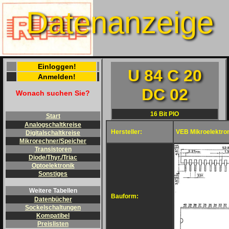
Datenanzeige
Einloggen!
U 84 C 20
Anmelden!
DC 02
Wonach suchen Sie?
16 Bit PIO
Start
Analogschaltkreise
Hersteller:
VEB Mikroelektron
Digitalschaltkreise
Mikrorechner/Speicher
Transistoren
Diode/Thyr./Triac
Optoelektronik
Sonstiges
Weitere Tabellen
Bauform:
Datenbücher
Sockelschaltungen
Kompatibel
Preislisten