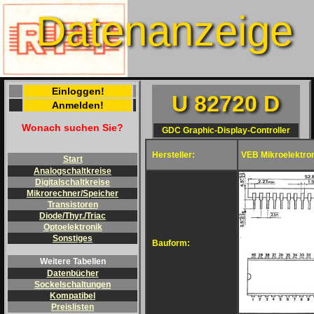
Datenanzeige
Einloggen!
U 82720 D
Anmelden!
Wonach suchen Sie?
GDC Graphic-Display-Controller
Hersteller:
VEB Mikroelektron
Start
Analogschaltkreise
Digitalschaltkreise
Mikrorechner/Speicher
Transistoren
Diode/Thyr./Triac
Optoelektronik
Sonstiges
Bauform:
Weitere Tabellen
Datenbücher
Sockelschaltungen
Kompatibel
Preislisten