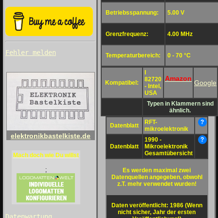
Betriebsspannung:
5.00 V
Grenzfrequenz:
4.00 MHz
Fehler melden
Temperaturbereich:
0 - 70 °C
I
Amazon
82720
Google
Kompatibel:
- Intel,
USA
Typen in Klammern sind
ähnlich.
RFT-
?
Datenblatt
mikroelektronik
elektronikbastelkiste.de
1990 -
?
Datenblatt
Mikroelektronik
Gesamtübersicht
Mach doch wie Du willst
;
Es werden maximal zwei
Datenquellen angegeben, obwohl
z.T. mehr verwendet wurden!
Daten veröffentlicht: 1986 (Wenn
nicht sicher, Jahr der ersten
Datenwartung