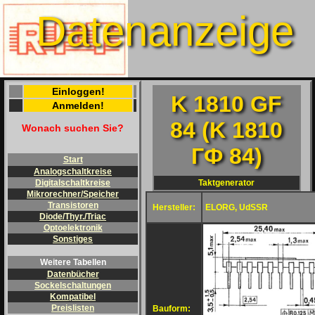
Datenanzeige
Einloggen!
K 1810 GF
Anmelden!
84 (K 1810
Wonach suchen Sie?
ГФ 84)
Start
Analogschaltkreise
Taktgenerator
Digitalschaltkreise
Mikrorechner/Speicher
Transistoren
Hersteller:
ELORG, UdSSR
Diode/Thyr./Triac
Optoelektronik
Sonstiges
Weitere Tabellen
Datenbücher
Sockelschaltungen
Kompatibel
Preislisten
Bauform: