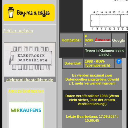
Fehler melden
P
Amazon
Google
Kompatibel:
8284
-
Typen in Klammern sind
ähnlich.
1988 - RGW-
?
Datenblatt
Typenübersicht
Es werden maximal zwei
Datenquellen angegeben, obwohl
elektronikbastelkiste.de
z.T. mehr verwendet wurden!
Altes zu Geld machen
Daten veröffentlicht: 1988 (Wenn
;
nicht sicher, Jahr der ersten
Veröffentlichung!)
Letzte Bearbeitung: 17.09.2024 /
10:00:45