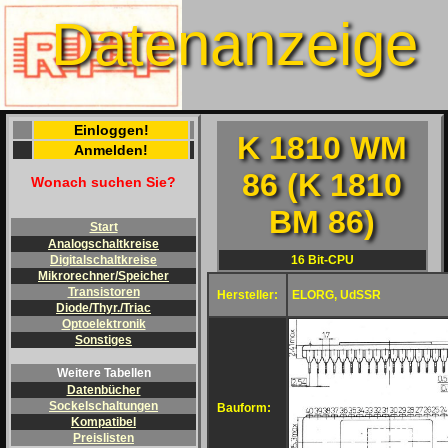
Datenanzeige
Einloggen!
K 1810 WM
Anmelden!
86 (K 1810
Wonach suchen Sie?
BM 86)
Start
Analogschaltkreise
16 Bit-CPU
Digitalschaltkreise
Mikrorechner/Speicher
Transistoren
Hersteller:
ELORG, UdSSR
Diode/Thyr./Triac
Optoelektronik
Sonstiges
Weitere Tabellen
Datenbücher
Sockelschaltungen
Bauform:
Kompatibel
Preislisten