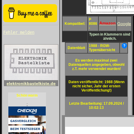
P
Amazon
Google
Kompatibel:
8086
-
Fehler melden
Typen in Klammern sind
ähnlich.
1988 - RGW-
?
Datenblatt
Typenübersicht
Es werden maximal zwei
Datenquellen angegeben, obwohl
z.T. mehr verwendet wurden!
Daten veröffentlicht: 1988 (Wenn
elektronikbastelkiste.de
nicht sicher, Jahr der ersten
Veröffentlichung!)
Schön warm
Letzte Bearbeitung: 17.09.2024 /
;
10:02:13