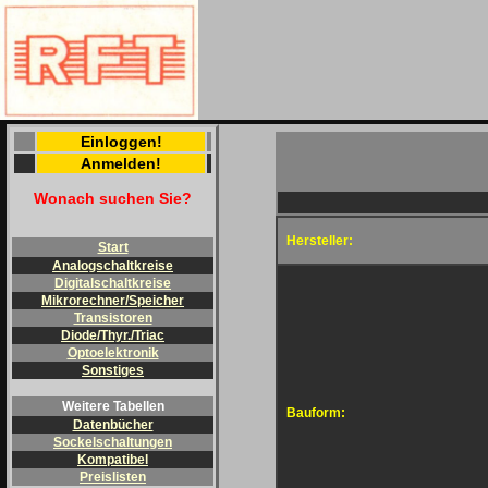
Einloggen!
Anmelden!
Wonach suchen Sie?
Hersteller:
Start
Analogschaltkreise
Digitalschaltkreise
Mikrorechner/Speicher
Transistoren
Diode/Thyr./Triac
Optoelektronik
Sonstiges
Weitere Tabellen
Bauform:
Datenbücher
Sockelschaltungen
Kompatibel
Preislisten