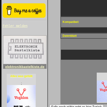
Kompatibel:
Fehler melden
Datenblatt
elektronikbastelkiste.de
Alles was gefällt
;
Falls noch gültig geht es hier Zurück