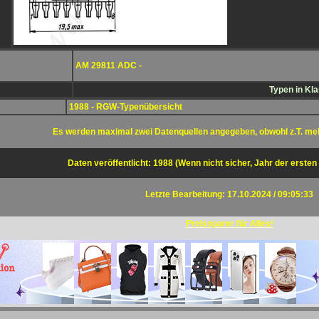
AM 29811 ADC -
Typen in Kl
1988 - RGW-Typenübersicht
Es werden maximal zwei Datenquellen angegeben, obwohl z.T. me
Daten veröffentlicht: 1988 (Wenn nicht sicher, Jahr der ersten
Letzte Bearbeitung: 17.10.2024 / 09:05:33
Preissparer für Alles!