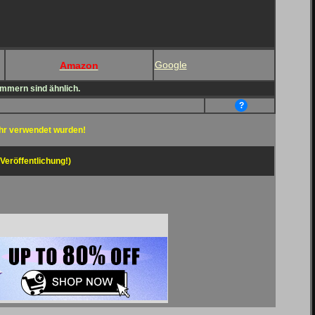
Google
Amazon
ammern sind ähnlich.
?
hr verwendet wurden!
 Veröffentlichung!)