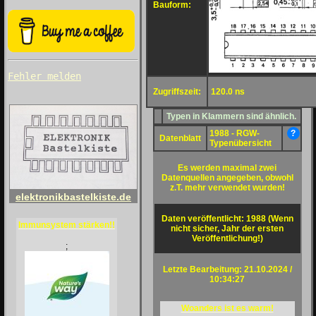
Bauform:
Fehler melden
Zugriffszeit:
120.0 ns
Typen in Klammern sind ähnlich.
1988 - RGW-
?
Datenblatt
Typenübersicht
Es werden maximal zwei
Datenquellen angegeben, obwohl
z.T. mehr verwendet wurden!
elektronikbastelkiste.de
Daten veröffentlicht: 1988 (Wenn
Immunsystem stärken!!
nicht sicher, Jahr der ersten
Veröffentlichung!)
;
Letzte Bearbeitung: 21.10.2024 /
10:34:27
Woanders ist es warm!