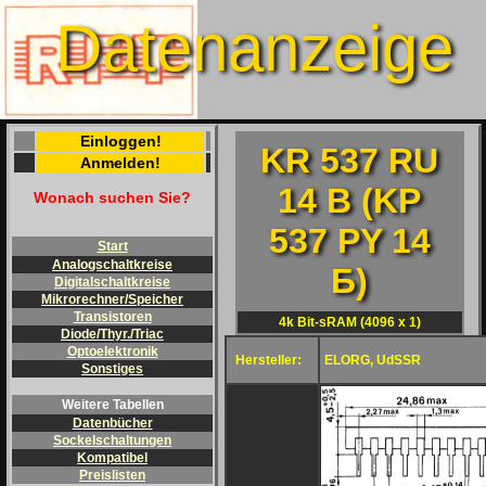
Datenanzeige
Einloggen!
KR 537 RU
Anmelden!
14 B (KP
Wonach suchen Sie?
537 PY 14
Start
Analogschaltkreise
Б)
Digitalschaltkreise
Mikrorechner/Speicher
Transistoren
4k Bit-sRAM (4096 x 1)
Diode/Thyr./Triac
Optoelektronik
Hersteller:
ELORG, UdSSR
Sonstiges
Weitere Tabellen
Datenbücher
Sockelschaltungen
Kompatibel
Preislisten