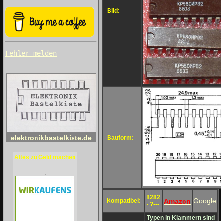
Bild:
Fehler melden
elektronikbastelkiste.de
Bauform:
Altes zu Geld machen
;
8282
Google
Amazon
Kompatibel:
- ?---
Typen in Klammern sind