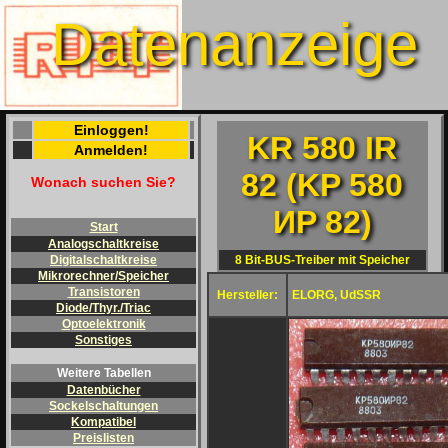
Datenanzeige
Einloggen!
KR 580 IR
Anmelden!
82 (KP 580
Wonach suchen Sie?
ИP 82)
Start
Analogschaltkreise
8 Bit-BUS-Treiber mit Speicher
Digitalschaltkreise
Mikrorechner/Speicher
Transistoren
Hersteller:
ELORG, UdSSR
Diode/Thyr./Triac
Optoelektronik
Sonstiges
Weitere Tabellen
Datenbücher
Sockelschaltungen
Kompatibel
Preislisten