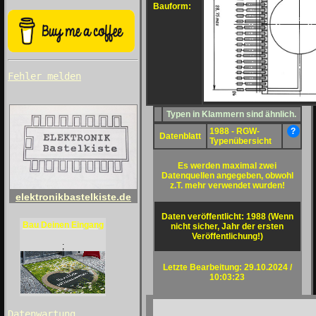
Bauform:
Fehler melden
Typen in Klammern sind ähnlich.
1988 - RGW-
?
Datenblatt
Typenübersicht
Es werden maximal zwei
Datenquellen angegeben, obwohl
z.T. mehr verwendet wurden!
elektronikbastelkiste.de
Daten veröffentlicht: 1988 (Wenn
Bau Deinen Eingang
nicht sicher, Jahr der ersten
Veröffentlichung!)
;
Letzte Bearbeitung: 29.10.2024 /
10:03:23
Datenwartung