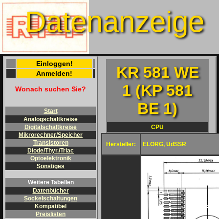
Datenanzeige
Einloggen!
KR 581 WE
Anmelden!
1 (KP 581
Wonach suchen Sie?
BE 1)
Start
Analogschaltkreise
CPU
Digitalschaltkreise
Mikrorechner/Speicher
Transistoren
Hersteller:
ELORG, UdSSR
Diode/Thyr./Triac
Optoelektronik
Sonstiges
Weitere Tabellen
Datenbücher
Sockelschaltungen
Kompatibel
Preislisten