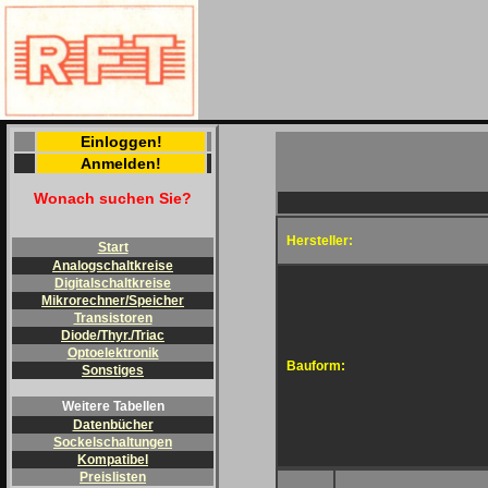
Einloggen!
Anmelden!
Wonach suchen Sie?
Hersteller:
Start
Analogschaltkreise
Digitalschaltkreise
Mikrorechner/Speicher
Transistoren
Diode/Thyr./Triac
Optoelektronik
Bauform:
Sonstiges
Weitere Tabellen
Datenbücher
Sockelschaltungen
Kompatibel
Preislisten