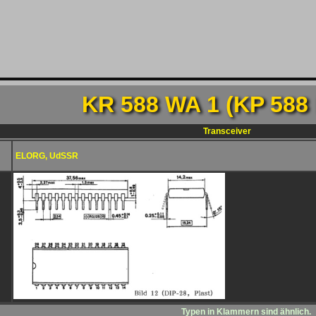
KR 588 WA 1 (KP 588 
Transceiver
ELORG, UdSSR
Typen in Klammern sind ähnlich.