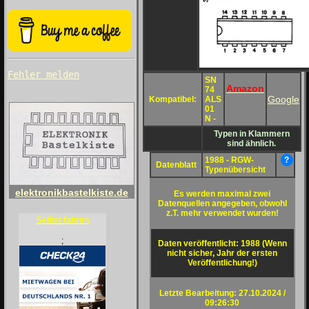
Fehler melden
SN
Amazon
74
Google
Kompatibel:
ALS
01
N -
Typen in Klammern
sind ähnlich.
1988 - RGW-
?
Datenblatt
Typenübersicht
elektronikbastelkiste.de
Es werden maximal zwei
Datenquellen angegeben, obwohl
z.T. mehr verwendet wurden!
Selbst fahren
;
Daten veröffentlicht: 1988 (Wenn
nicht sicher, Jahr der ersten
Veröffentlichung!)
Letzte Bearbeitung: 27.10.2024 /
09:26:30