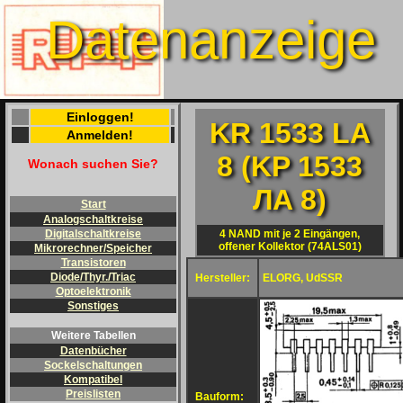
Datenanzeige
Einloggen!
KR 1533 LA
Anmelden!
8 (KP 1533
Wonach suchen Sie?
ЛA 8)
Start
Analogschaltkreise
4 NAND mit je 2 Eingängen,
Digitalschaltkreise
offener Kollektor (74ALS01)
Mikrorechner/Speicher
Transistoren
Diode/Thyr./Triac
Hersteller:
ELORG, UdSSR
Optoelektronik
Sonstiges
Weitere Tabellen
Datenbücher
Sockelschaltungen
Kompatibel
Preislisten
Bauform: