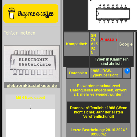
Fehler melden
SN
Amazon
74
Google
Kompatibel:
ALS
02
N -
Typen in Klammern
sind ähnlich.
1988 - RGW-
?
Datenblatt
Typenübersicht
elektronikbastelkiste.de
Es werden maximal zwei
Datenquellen angegeben, obwohl
z.T. mehr verwendet wurden!
Mit 4 Euro dabei!
;
Daten veröffentlicht: 1988 (Wenn
nicht sicher, Jahr der ersten
Veröffentlichung!)
Letzte Bearbeitung: 28.10.2024 /
09:06:42