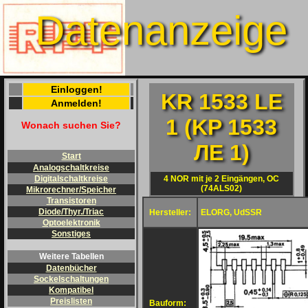
Datenanzeige
Einloggen!
KR 1533 LE
Anmelden!
1 (KP 1533
Wonach suchen Sie?
ЛE 1)
Start
Analogschaltkreise
4 NOR mit je 2 Eingängen, OC
Digitalschaltkreise
(74ALS02)
Mikrorechner/Speicher
Transistoren
Diode/Thyr./Triac
Hersteller:
ELORG, UdSSR
Optoelektronik
Sonstiges
Weitere Tabellen
Datenbücher
Sockelschaltungen
Kompatibel
Preislisten
Bauform: