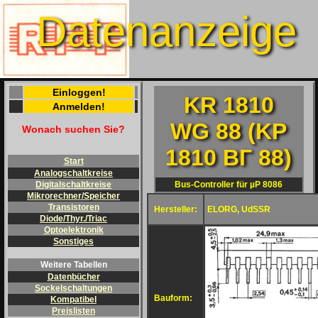
Datenanzeige
Einloggen!
KR 1810
Anmelden!
WG 88 (KP
Wonach suchen Sie?
1810 BГ 88)
Start
Analogschaltkreise
Bus-Controller für µP 8086
Digitalschaltkreise
Mikrorechner/Speicher
Transistoren
Hersteller:
ELORG, UdSSR
Diode/Thyr./Triac
Optoelektronik
Sonstiges
Weitere Tabellen
Datenbücher
Sockelschaltungen
Bauform:
Kompatibel
Preislisten