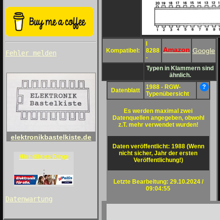
I
Amazon
Google
Kompatibel:
8288
Fehler melden
-
Typen in Klammern sind
ähnlich.
1988 - RGW-
?
Datenblatt
Typenübersicht
Es werden maximal zwei
Datenquellen angegeben, obwohl
z.T. mehr verwendet wurden!
elektronikbastelkiste.de
Daten veröffentlicht: 1988 (Wenn
nicht sicher, Jahr der ersten
Hier dibt es Dinge
Veröffentlichung!)
;
Letzte Bearbeitung: 29.10.2024 /
09:04:55
Datenwartung