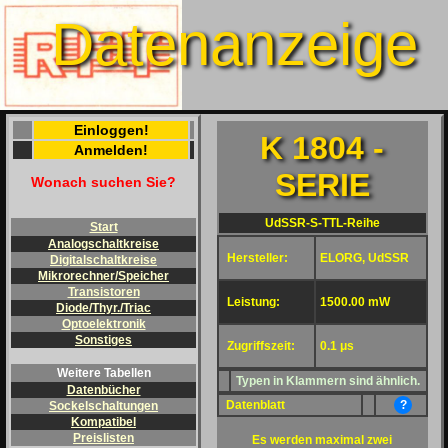
Datenanzeige
Einloggen!
K 1804 -
Anmelden!
SERIE
Wonach suchen Sie?
UdSSR-S-TTL-Reihe
Start
Analogschaltkreise
Hersteller:
ELORG, UdSSR
Digitalschaltkreise
Mikrorechner/Speicher
Transistoren
Leistung:
1500.00 mW
Diode/Thyr./Triac
Optoelektronik
Sonstiges
Zugriffszeit:
0.1 μs
Weitere Tabellen
Typen in Klammern sind ähnlich.
Datenbücher
Datenblatt
?
Sockelschaltungen
Kompatibel
Preislisten
Es werden maximal zwei