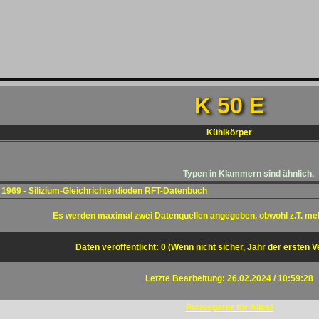
K 50 E
Kühlkörper
Typen in Klammern sind ähnlich.
1969 - Silizium-Gleichrichterdioden RFT-Datenbuch
Es werden maximal zwei Datenquellen angegeben, obwohl z.T. me
Daten veröffentlicht: 0 (Wenn nicht sicher, Jahr der ersten V
Letzte Bearbeitung: 26.02.2024 / 10:59:28
Preissparer für Alles!