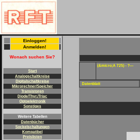
Einloggen!
Anmelden!
Wonach suchen Sie?
(&micro;A 725) - ?---
Start
Analogschaltkreise
Digitalschaltkreise
Datenblatt
Mikrorechner/Speicher
Transistoren
Diode/Thyr./Triac
Optoelektronik
Sonstiges
Weitere Tabellen
Datenbücher
Sockelschaltungen
Kompatibel
Preislisten