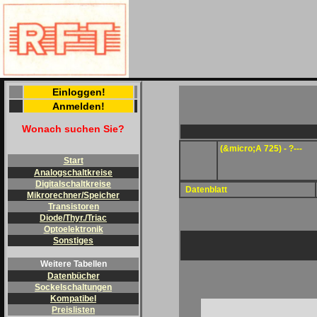
Einloggen!
Anmelden!
Wonach suchen Sie?
(&micro;A 725) - ?---
Start
Analogschaltkreise
Digitalschaltkreise
Datenblatt
Mikrorechner/Speicher
Transistoren
Diode/Thyr./Triac
Optoelektronik
Sonstiges
Weitere Tabellen
Datenbücher
Sockelschaltungen
Kompatibel
Preislisten