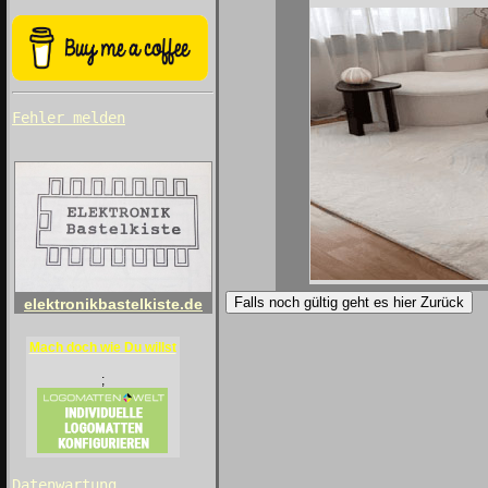
Fehler melden
Falls noch gültig geht es hier Zurück
elektronikbastelkiste.de
Mach doch wie Du willst
;
Datenwartung