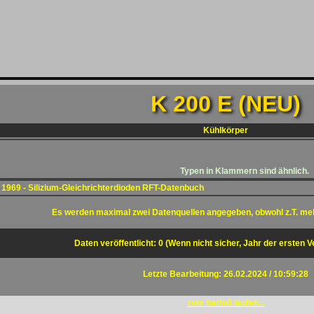
K 200 E (NEU)
Kühlkörper
Typen in Klammern sind ähnlich.
1969 - Silizium-Gleichrichterdioden RFT-Datenbuch
Es werden maximal zwei Datenquellen angegeben, obwohl z.T. me
Daten veröffentlicht: 0 (Wenn nicht sicher, Jahr der ersten V
Letzte Bearbeitung: 26.02.2024 / 10:59:28
zum barfuß laufen...