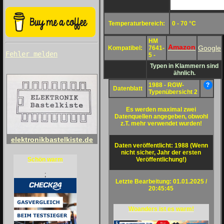
Temperaturbereich:
0 - 70 °C
HM
Amazon
Google
Kompatibel:
7641-
Fehler melden
5 -
Typen in Klammern sind
ähnlich.
1988 - RGW-
?
Datenblatt
Typenübersicht 2
Es werden maximal zwei
Datenquellen angegeben, obwohl
z.T. mehr verwendet wurden!
elektronikbastelkiste.de
Daten veröffentlicht: 1988 (Wenn
nicht sicher, Jahr der ersten
Veröffentlichung!)
Schön warm
;
Letzte Bearbeitung: 01.01.2025 /
20:45:45
Woanders ist es warm!