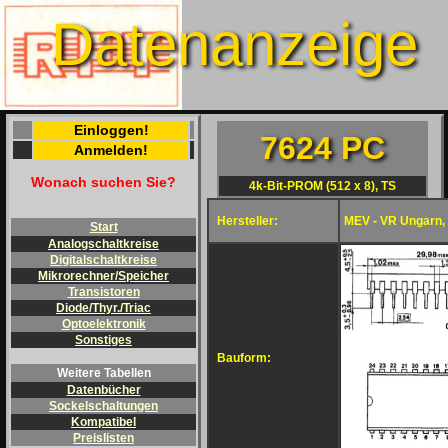
Datenanzeige
Einloggen!
7624 PC
Anmelden!
Wonach suchen Sie?
4k-Bit-PROM (512 x 8), TS
Hersteller:
MEV - VR Ungarn,
Start
Analogschaltkreise
Digitalschaltkreise
Mikrorechner/Speicher
Transistoren
Diode/Thyr./Triac
Optoelektronik
Sonstiges
Bauform:
Weitere Tabellen
Datenbücher
Sockelschaltungen
Kompatibel
Preislisten