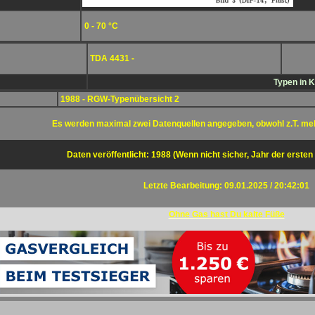
0 - 70 °C
TDA 4431 -
Typen in 
1988 - RGW-Typenübersicht 2
Es werden maximal zwei Datenquellen angegeben, obwohl z.T. me
Daten veröffentlicht: 1988 (Wenn nicht sicher, Jahr der ersten
Letzte Bearbeitung: 09.01.2025 / 20:42:01
Ohne Gas hast Du kalte Füße