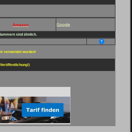
Google
Amazon
Klammern sind ähnlich.
?
hr verwendet wurden!
 Veröffentlichung!)