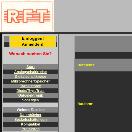
Einloggen!
Anmelden!
Wonach suchen Sie?
Hersteller:
Start
Analogschaltkreise
Digitalschaltkreise
Mikrorechner/Speicher
Transistoren
Diode/Thyr./Triac
Optoelektronik
Sonstiges
Bauform:
Weitere Tabellen
Datenbücher
Sockelschaltungen
Kompatibel
Preislisten