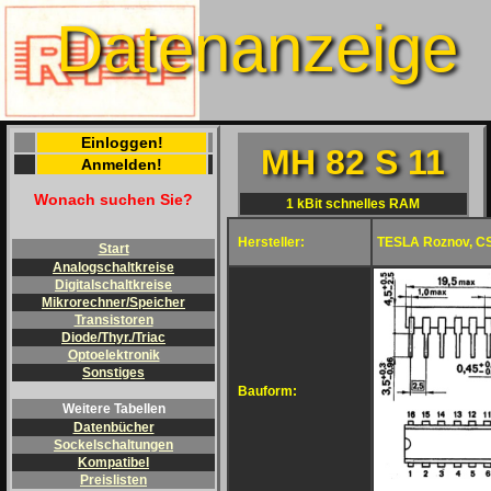
Datenanzeige
Einloggen!
MH 82 S 11
Anmelden!
Wonach suchen Sie?
1 kBit schnelles RAM
Hersteller:
TESLA Roznov, C
Start
Analogschaltkreise
Digitalschaltkreise
Mikrorechner/Speicher
Transistoren
Diode/Thyr./Triac
Optoelektronik
Sonstiges
Bauform:
Weitere Tabellen
Datenbücher
Sockelschaltungen
Kompatibel
Preislisten