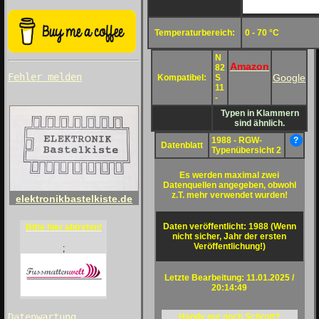
Temperaturbereich:
0 - 70 °C
N
Amazon
82
Fehler melden
Google
Kompatibel:
S
11
-
Typen in Klammern
sind ähnlich.
1988 - RGW-
?
Datenblatt
Typenübersicht 2
Es werden maximal zwei
Datenquellen angegeben, obwohl
z.T. mehr verwendet wurden!
elektronikbastelkiste.de
Daten veröffentlicht: 1988 (Wenn
Bitte hier abtreten!
nicht sicher, Jahr der ersten
Veröffentlichung!)
;
Letzte Bearbeitung: 11.01.2025 /
20:14:49
Datenwartung
Handy nur noch Schrott?