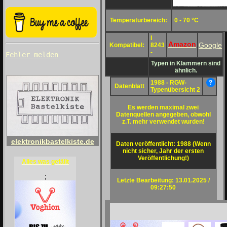
Temperaturbereich:
0 - 70 °C
I
Amazon
Google
Kompatibel:
8243
-
Fehler melden
Typen in Klammern sind
ähnlich.
1988 - RGW-
?
Datenblatt
Typenübersicht 2
Es werden maximal zwei
Datenquellen angegeben, obwohl
z.T. mehr verwendet wurden!
elektronikbastelkiste.de
Daten veröffentlicht: 1988 (Wenn
nicht sicher, Jahr der ersten
Veröffentlichung!)
Alles was gefällt
;
Letzte Bearbeitung: 13.01.2025 /
09:27:50