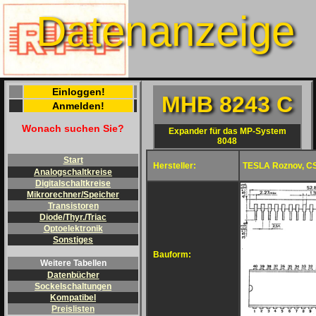
Datenanzeige
Einloggen!
MHB 8243 C
Anmelden!
Wonach suchen Sie?
Expander für das MP-System
8048
Start
Hersteller:
TESLA Roznov, C
Analogschaltkreise
Digitalschaltkreise
Mikrorechner/Speicher
Transistoren
Diode/Thyr./Triac
Optoelektronik
Sonstiges
Bauform:
Weitere Tabellen
Datenbücher
Sockelschaltungen
Kompatibel
Preislisten