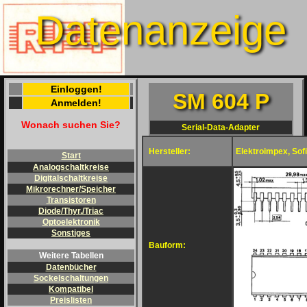
Datenanzeige
Einloggen!
SM 604 P
Anmelden!
Wonach suchen Sie?
Serial-Data-Adapter
Hersteller:
Elektroimpex, Sofi
Start
Analogschaltkreise
Digitalschaltkreise
Mikrorechner/Speicher
Transistoren
Diode/Thyr./Triac
Optoelektronik
Sonstiges
Bauform:
Weitere Tabellen
Datenbücher
Sockelschaltungen
Kompatibel
Preislisten