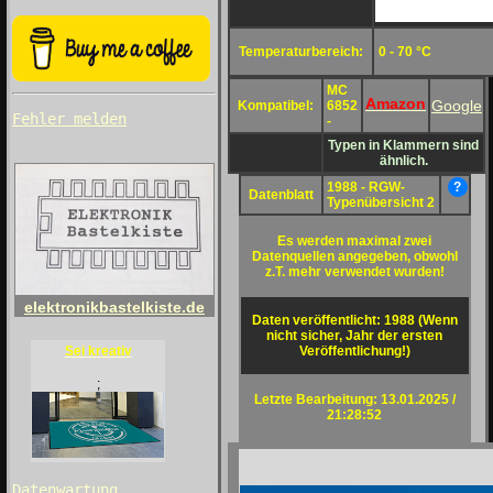
Temperaturbereich:
0 - 70 °C
MC
Amazon
Google
Kompatibel:
6852
Fehler melden
-
Typen in Klammern sind
ähnlich.
1988 - RGW-
?
Datenblatt
Typenübersicht 2
Es werden maximal zwei
Datenquellen angegeben, obwohl
z.T. mehr verwendet wurden!
elektronikbastelkiste.de
Daten veröffentlicht: 1988 (Wenn
nicht sicher, Jahr der ersten
Veröffentlichung!)
Sei kreativ
;
Letzte Bearbeitung: 13.01.2025 /
21:28:52
Datenwartung