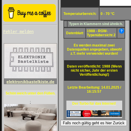
Temperaturbereich:
0 - 70 °C
Typen in Klammern sind ähnlich.
1988 - RGW-
?
Fehler melden
Datenblatt
Typenübersicht 2
Es werden maximal zwei
Datenquellen angegeben, obwohl
z.T. mehr verwendet wurden!
Daten veröffentlicht: 1988 (Wenn
nicht sicher, Jahr der ersten
Veröffentlichung!)
elektronikbastelkiste.de
Letzte Bearbeitung: 14.01.2025 /
16:15:57
Schön weich unter den Füßen.
;
Der Turbo für das Internet!
Falls noch gültig geht es hier Zurück