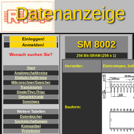
Datenanzeige
Einloggen!
SM 8002
Anmelden!
Wonach suchen Sie?
256 Bit-SRAM (256 x 1)
Hersteller:
Elektroimpex, Sofi
Start
Analogschaltkreise
Digitalschaltkreise
Mikrorechner/Speicher
Transistoren
Diode/Thyr./Triac
Optoelektronik
Sonstiges
Bauform:
Weitere Tabellen
Datenbücher
Sockelschaltungen
Kompatibel
Preislisten