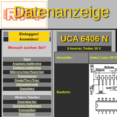
Datenanzeige
Einloggen!
UCA 6406 N
Anmelden!
Wonach suchen Sie?
6 Inverter, Treiber 30 V
Hersteller:
Unitra Cemi, VR P
Start
Analogschaltkreise
Digitalschaltkreise
Mikrorechner/Speicher
Transistoren
Diode/Thyr./Triac
Optoelektronik
Sonstiges
Bauform:
Weitere Tabellen
Datenbücher
Sockelschaltungen
Kompatibel
Preislisten