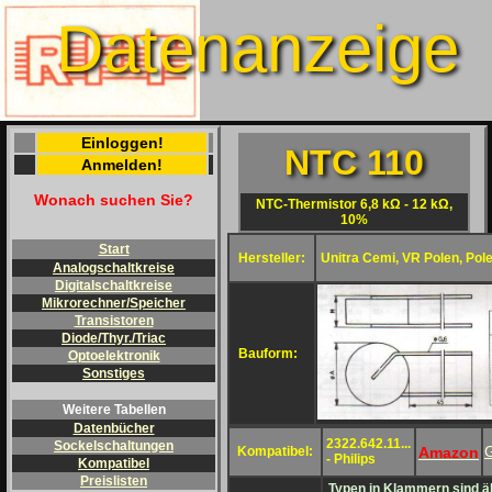
Datenanzeige
Einloggen!
NTC 110
Anmelden!
Wonach suchen Sie?
NTC-Thermistor 6,8 kΩ - 12 kΩ,
10%
Start
Hersteller:
Unitra Cemi, VR Polen, Pol
Analogschaltkreise
Digitalschaltkreise
Mikrorechner/Speicher
Transistoren
Diode/Thyr./Triac
Bauform:
Optoelektronik
Sonstiges
Weitere Tabellen
Datenbücher
2322.642.11...
Sockelschaltungen
Amazon
Kompatibel:
- Philips
Kompatibel
Preislisten
Typen in Klammern sind äh