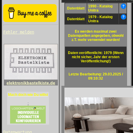
1990 - Katalog
?
Datenblatt
Unitra
1979 - Katalog
?
Datenblatt
Unitra
Es werden maximal zwei
Fehler melden
Datenquellen angegeben, obwohl
z.T. mehr verwendet wurden!
Daten veröffentlicht: 1979 (Wenn
nicht sicher, Jahr der ersten
Veröffentlichung!)
Letzte Bearbeitung: 29.03.2025 /
09:10:32
elektronikbastelkiste.de
Mach doch wie Du willst
;
Datenwartung