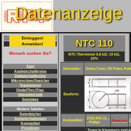
Datenanzeige
Einloggen!
NTC 110
Anmelden!
Wonach suchen Sie?
NTC-Thermistor 6,8 kΩ; 10 kΩ,
20%
Start
Hersteller:
Unitra Cemi, VR Polen, Pol
Analogschaltkreise
Digitalschaltkreise
Mikrorechner/Speicher
Transistoren
Diode/Thyr./Triac
Bauform:
Optoelektronik
Sonstiges
Weitere Tabellen
Datenbücher
2322.642.11...
Sockelschaltungen
Amazon
Kompatibel:
- Philips
Kompatibel
Preislisten
Typen in Klammern sind äh