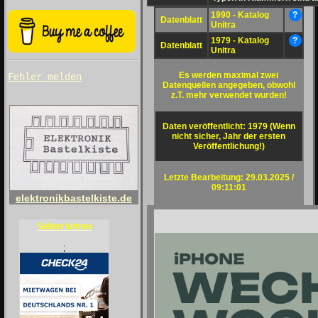
1990 - Katalog
?
Datenblatt
Unitra
1979 - Katalog
?
Datenblatt
Unitra
Es werden maximal zwei
Fehler melden
Datenquellen angegeben, obwohl
z.T. mehr verwendet wurden!
Daten veröffentlicht: 1979 (Wenn
nicht sicher, Jahr der ersten
Veröffentlichung!)
Letzte Bearbeitung: 29.03.2025 /
09:11:01
elektronikbastelkiste.de
Selbst fahren
;