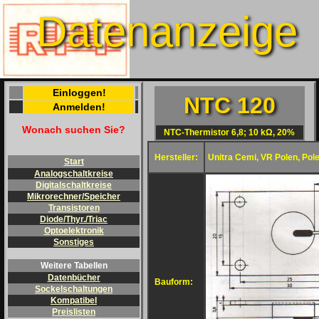
Datenanzeige
Einloggen!
NTC 120
Anmelden!
Wonach suchen Sie?
NTC-Thermistor 6,8; 10 kΩ, 20%
Hersteller:
Unitra Cemi, VR Polen, Pol
Start
Analogschaltkreise
Digitalschaltkreise
Mikrorechner/Speicher
Transistoren
Diode/Thyr./Triac
Optoelektronik
Sonstiges
Weitere Tabellen
Datenbücher
Bauform:
Sockelschaltungen
Kompatibel
Preislisten