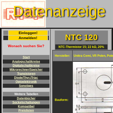
Datenanzeige
Einloggen!
NTC 120
Anmelden!
Wonach suchen Sie?
NTC-Thermistor 15; 22 kΩ, 20%
Hersteller:
Unitra Cemi, VR Polen, Pol
Start
Analogschaltkreise
Digitalschaltkreise
Mikrorechner/Speicher
Transistoren
Diode/Thyr./Triac
Optoelektronik
Sonstiges
Weitere Tabellen
Datenbücher
Bauform:
Sockelschaltungen
Kompatibel
Preislisten