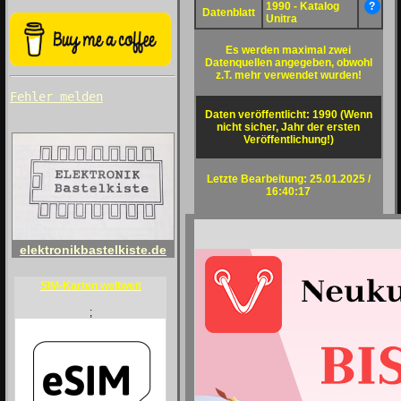
1990 - Katalog
?
Datenblatt
Unitra
Es werden maximal zwei
Datenquellen angegeben, obwohl
z.T. mehr verwendet wurden!
Fehler melden
Daten veröffentlicht: 1990 (Wenn
nicht sicher, Jahr der ersten
Veröffentlichung!)
Letzte Bearbeitung: 25.01.2025 /
16:40:17
elektronikbastelkiste.de
SIM-Karten weltweit
;