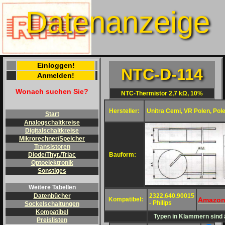
Datenanzeige
Einloggen!
NTC-D-114
Anmelden!
Wonach suchen Sie?
NTC-Thermistor 2,7 kΩ, 10%
Hersteller:
Unitra Cemi, VR Polen, Pol
Start
Analogschaltkreise
Digitalschaltkreise
Mikrorechner/Speicher
Transistoren
Bauform:
Diode/Thyr./Triac
Optoelektronik
Sonstiges
Weitere Tabellen
2322.640.90015
Datenbücher
Amazo
Kompatibel:
- Philips
Sockelschaltungen
Kompatibel
Typen in Klammern sind ä
Preislisten