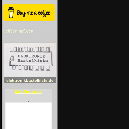
Fehler melden
elektronikbastelkiste.de
Mit 4 Euro dabei!
;