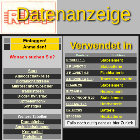
Datenanzeige
Einloggen!
Verwendet in
Anmelden!
Bauteile
Funktion
Wonach suchen Sie?
Stabelement
R 20/EIT 1,5
Stabbatterie
2 R 10/BCT 3
Start
Flachbatterie
3 R 12/BDT 4,5
Analogschaltkreise
Transistorbatterie
3 R 12/BDT 4,5 (2)
Digitalschaltkreise
Stabelement
EIT-A/R 20
Mikrorechner/Speicher
Transistoren
Heizelement
EIAT-A/R 6
Diode/Thyr./Triac
Stabelement
LEAK-PROOF R 20
Optoelektronik
Heizbatterie
BIAT 6/4 R 25
Sonstiges
Batterie
BP 1829/9
Heizbatterie
Weitere Tabellen
BP4048/9
Datenbücher
Falls noch gültig geht es hier Zurück
Sockelschaltungen
Kompatibel
Preislisten