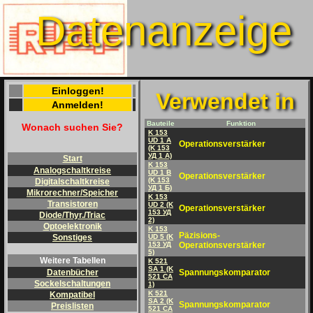
Datenanzeige
Einloggen!
Verwendet in
Anmelden!
Bauteile
Funktion
Wonach suchen Sie?
K 153
UD 1 A
Operationsverstärker
(K 153
УД 1 A)
Start
K 153
Analogschaltkreise
UD 1 B
Operationsverstärker
(K 153
Digitalschaltkreise
УД 1 Б)
Mikrorechner/Speicher
K 153
Transistoren
UD 2 (K
Operationsverstärker
153 УД
Diode/Thyr./Triac
2)
Optoelektronik
K 153
Päzisions-
UD 5 (K
Sonstiges
153 УД
Operationsverstärker
5)
Weitere Tabellen
K 521
SA 1 (K
Spannungskomparator
Datenbücher
521 CA
Sockelschaltungen
1)
K 521
Kompatibel
SA 2 (K
Spannungskomparator
Preislisten
521 CA