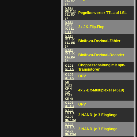
511 ПУ
1)
K 511
PU 2 (K
Pegelkonverter TTL auf LSL
511 ПУ
2)
K 511
TW 1
2x JK-Flip-Flop
(K 511
TB 1)
K 511
IE 1 (K
Binär-zu-Dezimal-Zähler
511 ИE
1)
K 511
ID 1 (K
Binär-zu-Dezimal-Decoder
511 ИД
1)
Chopperschaltung mit npn-
K 101
KT 1A
Transistoren
K 105
OPV
UT 1A
KR
1561
KP 4
4x 2-Bit-Multiplexer (4519)
(KP
1561
KП 4)
K 105
OPV
UT 1B
K 106
LB 1/A
2 NAND, je 3 Eingänge
(K106
ЛБ 1/A)
K 106
LB 2/A
2 NAND, je 3 Eingänge
(K106
ЛБ 2/A)