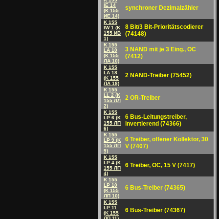
IE 14
synchroner Dezimalzähler
(K 155
ИE 14)
K 155
8 Bit/3 Bit-Prioritätscodierer
IW 1 (K
155 ИB
(74148)
1)
K 155
3 NAND mit je 3 Eing., OC
LA 10
(K 155
(7412)
ЛА 10)
K 155
LA 18
2 NAND-Treiber (75452)
(K 155
ЛA 18)
K 155
LL 2 (K
2 OR-Treiber
155 ЛЛ
2)
K 155
6 Bus-Leitungstreiber,
LP 6 (K
155 ЛП
invertierend (74366)
6)
K 155
6 Treiber, offener Kollektor, 30
LP 9 (K
155 ЛП
V (7407)
9)
K 155
LP 4 (K
6 Treiber, OC, 15 V (7417)
155 ЛП
4)
K 155
LP 10
6 Bus-Treiber (74365)
(K 155
ЛП 10)
K 155
LP 11
6 Bus-Treiber (74367)
(K 155
ЛП 11)