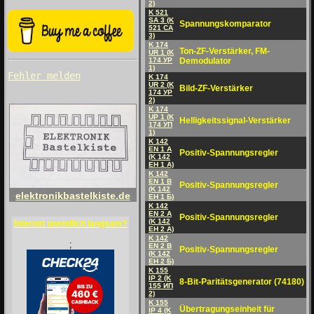
2)
K 521
SA 3 (K
Spannungskomparator
521 CA
3)
K 174
Ton-ZF-Verstärker, FM-
UR 1 (K
174 УP
Demodulator
1)
Fehler melden
K 174
UR 2 (K
Bild-ZF-Verstärker
174 УP
2)
K 174
UP 1 (K
Helligkeitssignal-Verstärker
174 УП
1)
K 142
EN 1 A
Positiv-Spannungsregler
(K 142
EH 1 A)
K 142
EN 1 B
Positiv-Spannungsregler
(K 142
elektronikbastelkiste.de
EH 1 Б)
K 142
EN 2 A
Positiv-Spannungsregler
(K 142
Internet unendlich langsam?
EH 2 A)
K 142
;
EN 2 B
Positiv-Spannungsregler
(K 142
EH 2 Б)
K 155
IP 2 (K
8-Bit-Paritätsgenerator (74180)
155 ИП
2)
K 155
Übertragungseinheit für
IP 4 (K