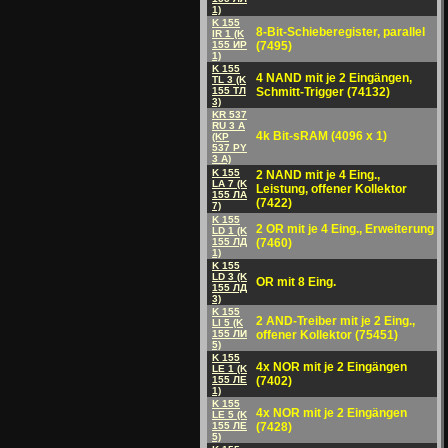
1)
K 155
8-Bit-Schieberegister, parallel
IR 1 (K
155 ИP
(7495)
1)
K 155
4 NAND mit je 2 Eingängen,
TL 3 (K
155 TЛ
Schmitt-Trigger (74132)
3)
KR 537
RU 3 A
4k Bit-sRAM (4096 x 1)
(KP
537 PY
3 A)
K 155
2 NAND mit je 4 Eing.,
LA 7 (K
Leistung, offener Kollektor
155 ЛА
(7422)
7)
K 155
2 OR mit je 4 Eing., Erweiterung
LD 1 (K
155 ЛД
(7460)
1)
K 155
LD 3 (K
OR mit 8 Eing.
155 ЛД
3)
K 155
2 AND-Treiber mit je 2 Eing.,
LI 5 (K
155 ЛИ
offener Kollektor (75451)
5)
K 155
4x NOR mit je 2 Eingängen
LE 1 (K
155 ЛE
(7402)
1)
K 155
4x NOR mit je 2 Eingängen
LE 5 (K
155 ЛE
(7428)
5)