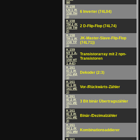
W)
K 158
LN 1 (K
6 Inverter (74L04)
158 ЛH
1)
K 158
TM 2 (K
2 D-Flip-Flop (74L74)
158 ТM
2)
K 158
JK-Master-Slave-Flip-Flop
TR 1 (K
158 ТP
(74L71))
1)
K 159
NT 1 A-
Transistorarray mit 2 npn-
E (K
Transistoren
159 HT
1 A-E)
K 161
ID 1 (K
Dekoder (2:3)
161 ИД
1)
K 161
IE 1 (K
Vor-/Rückwärts-Zähler
161 ИE
1)
K 161
IE 2 (K
3 Bit binär Übertragszähler
161 ИE
2)
K 161
IE 3 (K
Binär-/Dezimalzähler
161 ИE
3)
K 161
IM 1 (K
Kombinationsaddierer
161 ИM
1)
K 161