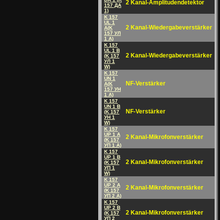
2 Kanal-Amplitudendetektor
157 ДA
1)
K 157
UL 1
2 Kanal-Wiedergabeverstärker
A(K
157 УЛ
1 A)
K 157
UL 1 B
2 Kanal-Wiedergabeverstärker
(K 157
УЛ 1
W)
K 157
UN 1
NF-Verstärker
A(K
157 УH
1 A)
K 157
UN 1 B
NF-Verstärker
(K 157
УH 1
W)
K 157
UP 1 A
2 Kanal-Mikrofonverstärker
(K 157
УП 1 A)
K 157
UP 1 B
2 Kanal-Mikrofonverstärker
(K 157
УП 1
W)
K 157
UP 2 A
2 Kanal-Mikrofonverstärker
(K 157
УП 2 A)
K 157
UP 2 B
2 Kanal-Mikrofonverstärker
(K 157
УП 2