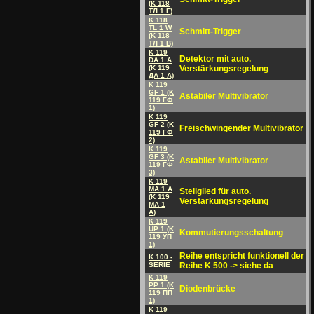
(K 118
TЛ 1 Г)
K 118
TL 1 W
Schmitt-Trigger
(K 118
TЛ 1 B)
K 119
Detektor mit auto.
DA 1 A
(K 119
Verstärkungsregelung
ДA 1 A)
K 119
GF 1 (K
Astabiler Multivibrator
119 ГФ
1)
K 119
GF 2 (K
Freischwingender Multivibrator
119 ГФ
2)
K 119
GF 3 (K
Astabiler Multivibrator
119 ГФ
3)
K 119
MA 1 A
Stellglied für auto.
(K 119
Verstärkungsregelung
MA 1
A)
K 119
UP 1 (K
Kommutierungsschaltung
119 УП
1)
Reihe entspricht funktionell der
K 100 -
SERIE
Reihe K 500 -> siehe da
K 119
PP 1 (K
Diodenbrücke
119 ПП
1)
K 119