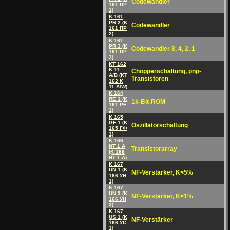
Codewandler
161 ПP
1)
K 161
PR 2 (K
Codewandler
161 ПP
2)
K 161
PR 3 (K
Codewandler 8, 4, 2, 1
161 ПP
3)
KT 162
K 11
Chopperschaltung, pnp-
A/B (KT
Transistoren
162 K
11 A/W)
K 164
RE 1 (K
1k-Bit-ROM
161 PE
1)
K 165
GF 1 (K
Oszillatorschaltung
165 ГФ
1)
K 166
NT 1 A
Transistorarray
(K 166
HT 1 A)
K 167
UN 1 (K
NF-Verstärker, K<5%
166 УH
1)
K 167
UN 3 (K
NF-Verstärker, K<1%
166 УH
3)
K 167
US 1 (K
NF-Verstärker
166 УC
1)