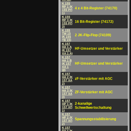
K 155
RP 1 (K
4 x 4 Bit-Register (74170)
155 PП
1)
K 155
RP 3 (K
16 Bit-Register (74172)
155 PП
3)
K 155
TW 15
2 JK-Flip-Flop (74109)
(K 155
ТВ 15)
K 157
HA 1 A
HF-Umsetzer und Verstärker
(K 157
ХА 1 A)
K 157
HA 1 B
HF-Umsetzer und Verstärker
(K 157
ХА 1
W)
K 157
HA 2 (K
zF-Verstärker mit AGC
157 ХА
2)
K 157
HA 3 (K
ZF-Verstärker mit AGC
157 ХА
3)
K 157
2-kanalige
HP 1 (K
157 ХП
Schwellwertschaltung
1)
K 157
HP 2 (K
Spannungsstabilisierung
157 ХП
2)
K 157
DA 1 (K