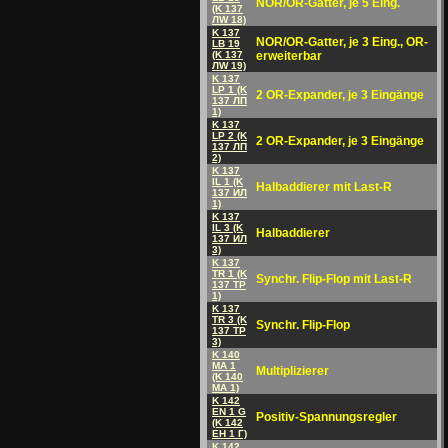
NOR/OR-Gatter, je 5 Eing.
(K 137
ЛW 18)
K 137
NOR/OR-Gatter, je 3 Eing., OR-
LB 19
(K 137
erweiterbar
ЛW 19)
K 137
LP 1 (K
2 OR-Expander, je 3 Eingänge
137 ЛП
1)
K 137
LP 2 (K
2 OR-Expander, je 3 Eingänge
137 ЛП
2)
K 137
IL 1 (K
Halbaddierer mit Last-R
137 ИЛ
1)
K 137
IL 3 (K
Halbaddierer
137 ИЛ
3)
K 137
TR 1 (K
Synchr. Flip-Flop mit Last-R
137 TP
1)
K 137
TR 3 (K
Synchr. Flip-Flop
137 TP
3)
K 140
MA 1
Multiplizierer
(K 140
MA 1)
K 142
EN 1 G
Positiv-Spannungsregler
(K 142
EH 1 Г)
K 142