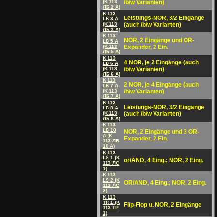
(K 113
/b/w Varianten)
ЛБ 2 A)
K 113
Leistungs-NOR, 3/2 Eingänge
LB 3 A
(K 113
(auch /b/w Varianten)
ЛБ 3 A)
K 113
NOR, 2 Eingänge und OR-
LB 5 A
(K 113
Expander, 2 Ein.
ЛБ 5 A)
K 113
4 NOR, je 2 Eingänge (auch
LB 6 A
(K 113
/b/w Varianten)
ЛБ 6 A)
K 113
2 NOR, je 4 Eingänge (auch
LB 7 A
(K 113
/b/w Varianten)
ЛБ 7 A)
K 113
Leistungs-NOR, 3/2 Eingänge
LB 8 A
(K 113
(auch /b/w Varianten)
ЛБ 8 A)
K 113
LB 10
NOR, 2 Eingänge und 3 OR-
A (K
Expander, 2 Ein.
113 ЛБ
10 A)
K 113
LS 1 (K
or/AND, 4 Eing.; NOR, 2 Eing.
113 ЛC
1)
K 113
LS 2 (K
OR/AND, 4 Eing.; NOR, 2 Eing.
113 ЛC
2)
K 113
TR 1 (K
Flip-Flop u. NOR, 2 Eingänge
113 TP
1)