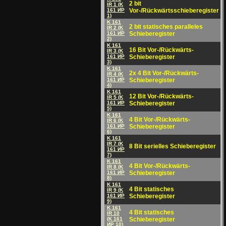
2 bit
IR 1 (K
161 ИP
Vor-/Rückwärtsschieberegister
1)
K 161
2 bit statisches paralleles
IR 2 (K
161 ИP
Schieberegister
2)
K 161
16 Bit Vor-/Rückwärts-
IR 3 (K
161 ИP
Schieberegister
3)
K 161
2x 4 Bit Vor-/Rückwärts-
IR 4 (K
161 ИP
Schieberegister
4)
K 161
12 Bit Vor-/Rückwärts-
IR 5 (K
161 ИP
Schieberegister
5)
K 161
4 Bit Vor-/Rückwärts-
IR 6 (K
161 ИP
Schieberegister
6)
K 161
IR 7 (K
8 Bit serielles Schieberegister
161 ИP
7)
K 161
4 Bit Vor-/Rückwärts-
IR 8 (K
161 ИP
Schieberegister
8)
K 161
4 Bit statisches
IR 9 (K
161 ИP
Schieberegister
9)
K 161
4 Bit statisches
IR 10
(K 161
Schieberegister
ИP 10)