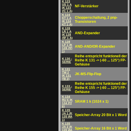
K 123
US 1 A
NF-Verstärker
(K 123
УC 1 A)
K 124
Chopperschaltung, 2 pnp-
KT 1 A
(K 124
Transistoren
KT 1 A)
K 128
LR 1 A
AND-Expander
(K 128
ЛP 1 A)
K 128
LP 1 (K
AND-AND/OR-Expander
128 ЛП
1)
Reihe entspricht funktionell der
K 130 -
Reihe K 131 -> (-60 ... 125°) FP-
SERIE
Gehäuse
K 131
TW 2
JK-MS-Flip-Flop
(K 131
TB 2)
Reihe entspricht funktionell der
K 133 -
Reihe K 155 -> (-60 ... 125°) FP-
SERIE
Gehäuse
K 134
RU 6 (K
SRAM 1 k (1024 x 1)
134 PУ
6)
K 135
JA 1 (K
Speicher-Array 20 Bit x 1 Word
135 ЙA
1)
K 135
JA 2 (K
Speicher-Array 16 Bit x 1 Word
135 ЙA