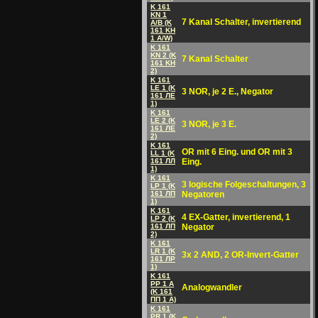
K 161
KN 1
7 Kanal Schalter, invertierend
A/B (K
161 KH
1 A/W)
K 161
KN 2 (K
7 Kanal Schalter
161 KH
2)
K 161
LE 1 (K
3 NOR, je 2 E., Negator
161 ЛE
1)
K 161
LE 2 (K
3 NOR, je 3 E.
161 ЛE
2)
K 161
OR mit 6 Eing. und OR mit 3
LL 1 (K
161 ЛЛ
Eing.
1)
K 161
3 logische Folgeschaltungen, 3
LP 1 (K
161 ЛП
Negatoren
1)
K 161
4 EX-Gatter, invertierend, 1
LP 2 (K
161 ЛП
Negator
2)
K 161
LR 1 (K
3x 2 AND, 2 OR-Invert-Gatter
161 ЛP
1)
K 161
PP 1 A
Analogwandler
(K 161
ПП 1 A)
K 161
PR 1 (K