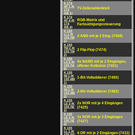
K 174
AF 1 (K
TV-Zeilenablenkteil
174
AФ 1)
K 174
RGB-Matrix und
AF 4 (K
174
Farbsättigungssteuerung
AФ 4)
K 155
LI 1 (K
4 AND mit je 2 Eing. (7408)
155 ЛИ
1)
K 155
TM 2 (K
2 Flip-Flop (7474)
155 TM
2)
K 155
4x NAND mit je 2 Eingängen,
LA 8 (K
155 ЛА
offener Kollektor (7401)
8)
K 155
IM 1 (K
1-Bit-Volladdierer (7480)
155 ИM
1)
K 155
IM 2 (K
2-Bit-Volladdierer (7482)
155 ИM
2)
K 155
2x NOR mit je 4 Eingängen
LE 3 (K
155 ЛE
(7425)
3)
K 155
3x NOR mit je 3 Eingängen
LE 4 (K
155 ЛE
(7427)
4)
K 155
LL 1 (K
4 OR mit je 2 Eingängen (7432)
155 ЛЛ