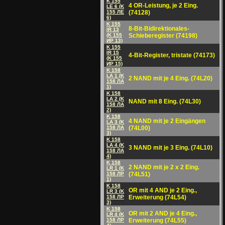
K 155
4 OR-Leistung, je 2 Eing.
LE 6 (K
155 ЛE
(74128)
6)
K 155
8-Bit-Bidirektionales-
IR 13
(K 155
Schieberegister (74198)
ИP 13)
K 155
IR 15
4-Bit-Register, tristate (74173)
(K 155
ИP 15)
K 158
LA 1 (K
2 NAND mit je 4 Eing. (74L20)
158 ЛА
1)
K 158
LA 2 (K
NAND mit 8 Eing. (74L30)
158 ЛА
2)
K 158
4 NAND mit je 2 Eingängen
LA 3 (K
158 ЛA
(74L00)
3)
K 158
LA 4 (K
3 NAND mit je 3 Eing. (74L10)
158 ЛА
4)
K 158
2 NAND mit je 2 x 2 Eing.
LR 1 (K
158 ЛP
(74L51)
1)
K 158
OR mit 4 AND je 2 Eing.,
LR 3 (K
158 ЛP
Erweiterung (74L54)
3)
K 158
OR mit 2 AND je 4 Eing.,
LR 4 (K
158 ЛP
Erweiterung (74L55)