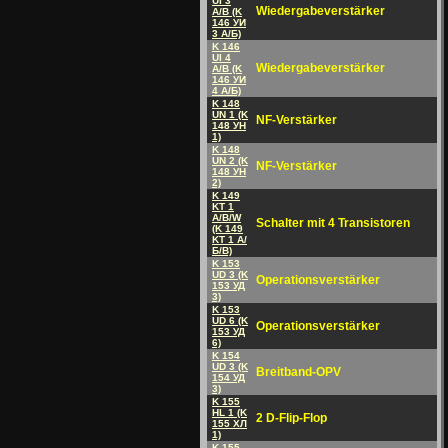
UI 3
Wiedergabeverstärker
A/B (K
146 УИ
3 A/Б)
K 146
UI 4
Wiedergabeverstärker
A/B (K
146 УИ
4 A/Б)
K 148
UN 1 (K
NF-Verstärker
148 УH
1)
K 148
UN 2 (K
NF-Verstärker
148 УH
2)
K 149
KT 1
A/B/W
Schalter mit 4 Transistoren
(K 149
KT 1 A/
Б/B)
K 153
UD 3 (K
Operationsverstärker
153 УД
3)
K 153
UD 6 (K
Operationsverstärker
153 УД
6)
K 154
UD 3 (K
Breitband-OPV
154 УД
3)
K 155
HL 1 (K
2 D-Flip-Flop
155 XЛ
1)
K 155