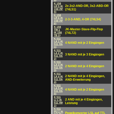
4)
K 158
2x 2x2-AND-OR, 3x2-ABD-OR
LR 5 (K
158 ЛP
(74L51)
5)
K 158
LR 6 (K
2-3-3-AND, 4-OR (74L54)
158 ЛP
6)
K 158
JK-Master-Slave-Flip-Flop
TW 1
(K 158
(74L72)
ТВ 1)
K 511
LA 1 (K
4 NAND mit je 2 Eingängen
511 ЛА
1)
K 511
LA 2 (K
3 NAND mit je 3 Eingängen
511 ЛА
2)
K 511
LA 3 (K
2 NAND mit je 4 Eingängen
511 ЛА
3)
K 511
2 NAND mit je 4 Eingängen,
LA 4 (K
511 ЛА
AND-Erweiterung
4)
K 511
LA 5 (K
4 NAND mit je 2 Eingängen
511 ЛА
5)
K 511
2 AND mit je 4 Eingängen,
LI 1 (K
511 ЛИ
Leistung
1)
K 511
PU 1 (K
Pegelkonverter LSL auf TTL