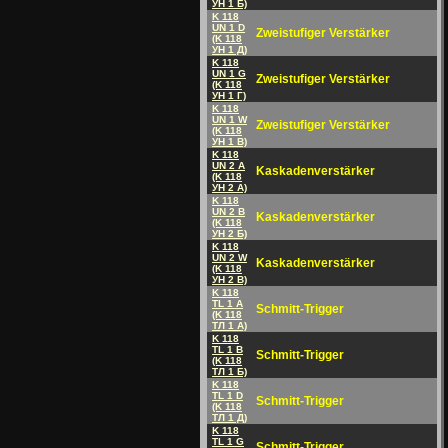
УH 1 Б)
K 118
UN 1 D
Zweistufiger Verstärker
(K 118
УH 1 Д)
K 118
UN 1 G
Zweistufiger Verstärker
(K 118
УH 1 Г)
K 118
UN 1 W
Zweistufiger Verstärker
(K 118
УH 1 B)
K 118
UN 2 A
Kaskadenverstärker
(K 118
УH 2 A)
K 118
UN 2 B
Kaskadenverstärker
(K 118
УH 2 Б)
K 118
UN 2 W
Kaskadenverstärker
(K 118
УH 2 B)
K 118
TL 1 A
Schmitt-Trigger
(K 118
TЛ 1 A)
K 118
TL 1 B
Schmitt-Trigger
(K 118
TЛ 1 Б)
K 118
TL 1 D
Schmitt-Trigger
(K 118
TЛ 1 Д)
K 118
TL 1 G
Schmitt-Trigger