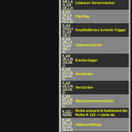
SW 1 A
Liniearer Vorverstärker
(K 119
CB 1 A)
K 119
TK 1 A
Flip Flop
(K 119
TK 1 A)
K 119
TSCH 1
Empfindliches Schmitt-Trigger
(K 119
TЖ 1)
K 119
UB 1 A
Videoverstärker
(K 119
UW 1
A)
K 119
UE 1 (K
Emitterfolger
119 UE
1)
K 119
US 1 (K
Verstärker
119 UC
1)
K 119
US 2 (K
Verstärker
119 UC
2)
K 119
UT 1 (K
Gleichstromverstärker
119 UT
1)
Reihe entspricht funktionell der
K 122 -
SERIE
Reihe K 118 -> siehe da
K 123
UN 1 A
Videoschaltung
(K 123
УH 1 A)