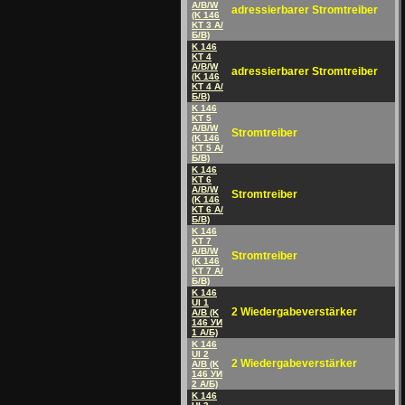
A/B/W
adressierbarer Stromtreiber
(K 146
KT 3 A/
Б/B)
K 146
KT 4
A/B/W
adressierbarer Stromtreiber
(K 146
KT 4 A/
Б/B)
K 146
KT 5
A/B/W
Stromtreiber
(K 146
KT 5 A/
Б/B)
K 146
KT 6
A/B/W
Stromtreiber
(K 146
KT 6 A/
Б/B)
K 146
KT 7
A/B/W
Stromtreiber
(K 146
KT 7 A/
Б/B)
K 146
UI 1
2 Wiedergabeverstärker
A/B (K
146 УИ
1 A/Б)
K 146
UI 2
2 Wiedergabeverstärker
A/B (K
146 УИ
2 A/Б)
K 146