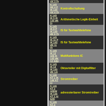
XK 3 П)
K 145
HK 4 P
Kontrollschaltung
(K 145
XK 4 П)
K 145
IK 5 (K
Arithmetische Logik-Einheit
145 ИK
5)
K 145
IK 8 P
IS für Tastwahltelefone
(K 145
ИK 8 П)
K 145
IK 11 P
IS für Tastwahltelefone
(K 145
ИK 11
П)
K 145
IK 12
Multifunktions IC
A/B (K
145 ИK
12 A/Б)
K 145
IK 14
Oktavteiler mit Digitalfilter
(K 145
ИK 14)
K 146
KT 1 (K
Stromtreiber
146 KT
1)
K 146
KT 2
A/B/W
adressierbarer Stromtreiber
(K 146
KT 2 A/
Б/B)
K 146
KT 3