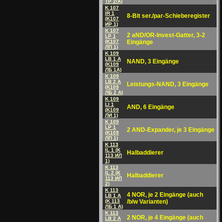
TP 2/A)
K 107
IR 1
8-Bit ser./par-Schieberegister
(K107
ИP 1)
K 107
2 aND/OR-Invest-Gatter, 3-2
LP 1
(K107
Eingänge
ЛП 1)
K 109
LB 1 A
NAND, 3 Eingänge
(K109
ЛБ 1A)
K 109
LB 2 A
Leistungs-NAND, 3 Eingänge
(K109
ЛБ 2 A)
K 109
LI 1
AND, 6 Eingänge
(K109
ЛИ 1)
K 109
LP 1
2 AND-Expander, je 3 Eingänge
(K109
ЛП 1)
K 113
IL 1 (K
Halbaddierer
113 ИЛ
1)
K 113
IL 2 (K
Halbaddierer
113 ИЛ
2)
K 113
4 NOR, je 2 Eingänge (auch
LB 1 A
(K 113
/b/w Varianten)
ЛБ 1 A)
K 113
2 NOR, je 4 Eingänge (auch
LB 2 A