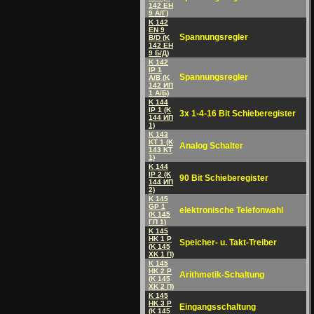
142 EH
9 A/Г)
K 142
EN 9
Spannungsregler
B/D (K
142 EH
9 Б/Д)
K 142
IP 1
Spannungsregler
A/B (K
142 ИП
1 A/Б)
K 144
IP 1 (K
3x 1-4-16 Bit Schieberegister
144 ИП
1)
K 143
KT 1 (K
Analog Schalter
143 KT
1)
K 144
IP 2 (K
90 Bit Schieberegister
144 ИП
2)
K 145
GP 1
elektronische Telefonwahl
(K 145
ГП 1)
K 145
HK 1 P
Speicher- u. Takt-Treiber
(K 145
XK 1 П)
K 145
HK 2 P
Arithmetik-Schaltung
(K 145
XK 2 П)
K 145
HK 3 P
Eingangsschaltung
(K 145