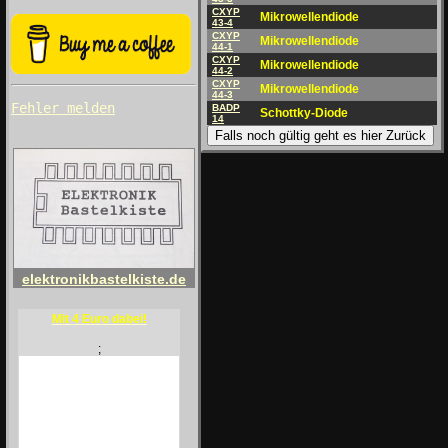
CXYP
Mikrowellendiode
43-4
CXYP
Mikrowellendiode
44-1
CXYP
Mikrowellendiode
44-2
CXYP
Mikrowellendiode
44-3
Fehler melden
BADP
Schottky-Diode
14
Falls noch gültig geht es hier Zurück
elektronikbastelkiste.de
Mit 4 Euro dabei!
;