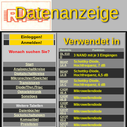
Datenanzeige
Einloggen!
Verwendet in
Anmelden!
Bauteile
Funktion
Wonach suchen Sie?
DL 010
3 NAND mit je 3 Eingängen
D
Schottky-Diode,
BDAP
Start
14 A
Hochfrequenz, 7 dB
Analogschaltkreise
Schottky-Diode,
BDAP
Digitalschaltkreise
14 B
Hochfrequenz, 6,5 dB
Mikrorechner/Speicher
Schottky-Diode,
BDAP
Transistoren
14 C
Hochfrequenz, 6 dB
Diode/Thyr./Triac
CXDP
Mikrowellendiode
Optoelektronik
46 A
Sonstiges
CXDP
Mikrowellendiode
46 B
CXDP
Mikrowellendiode
Weitere Tabellen
46 C
CXYP
Datenbücher
Mikrowellendiode
43-1
Sockelschaltungen
CXYP
Mikrowellendiode
Kompatibel
43-2
CXYP
Preislisten
Mikrowellendiode
43-3