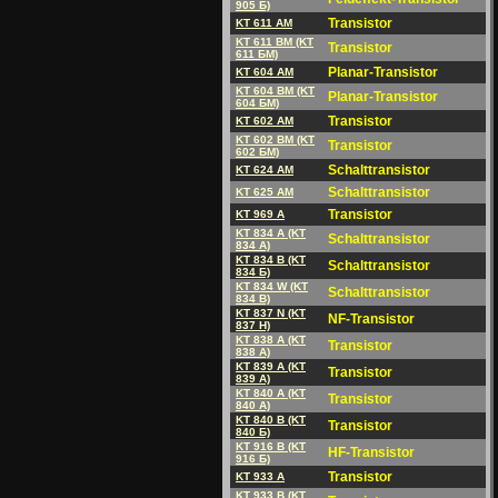
905 Б)
Transistor
KT 611 AM
KT 611 BM (KT
Transistor
611 БM)
Planar-Transistor
KT 604 AM
KT 604 BM (KT
Planar-Transistor
604 БM)
Transistor
KT 602 AM
KT 602 BM (KT
Transistor
602 БM)
Schalttransistor
KT 624 AM
Schalttransistor
KT 625 AM
Transistor
KT 969 A
KT 834 A (KT
Schalttransistor
834 A)
KT 834 B (KT
Schalttransistor
834 Б)
KT 834 W (KT
Schalttransistor
834 B)
KT 837 N (KT
NF-Transistor
837 H)
KT 838 A (KT
Transistor
838 A)
KT 839 A (KT
Transistor
839 A)
KT 840 A (KT
Transistor
840 A)
KT 840 B (KT
Transistor
840 Б)
KT 916 B (KT
HF-Transistor
916 Б)
Transistor
KT 933 A
KT 933 B (KT