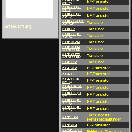
NF-Transistor
837 C)
KT 837 T (KT
NF-Transistor
837 T)
KT 837 F (KT
NF-Transistor
837 Ф)
KT 607 B-4 (KT
Transistor
607 Б-4)
Datenwartung
Transistor
KT 932 A
KT 932 B (KT
Transistor
932 Б)
Transistor
KT 3123 AM
KT 3123 BM
Transistor
(KT 3123 БM)
KT 3123 WM
Transistor
(KT 3123 BM)
Transistor
KT 3127 A
HF-Transistor
KT 3128 A
HF-Transistor
KT 321 A
KT 321 B (KT
HF-Transistor
321 Б)
KT 321 W (KT
HF-Transistor
321 Д)
KT 321 G (KT
HF-Transistor
321 Г)
KT 321 D (KT
HF-Transistor
321 Д)
KT 321 E (KT
HF-Transistor
321 E)
Transistor für
KT 339 AM
Fernsehschaltungen
HF-Transistor
KT 3126 A
KP 905 B (KП
Feldeffekt-Transistor