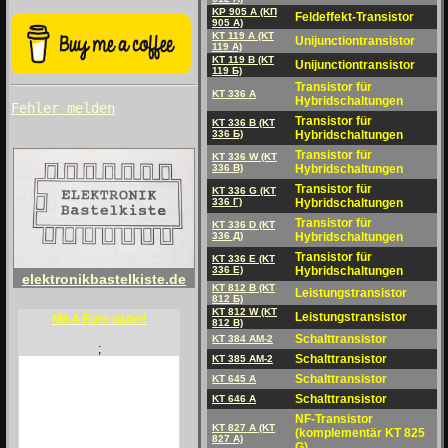
KP 905 A (KП
Feldeffekt-Transistor
905 A)
KT 119 A (KT
Unijunctiontransistor
119 A)
KT 119 B (KT
Unijunctiontransistor
119 Б)
Transistor für
KT 336 A
Hybridschaltungen
Fehler melden
Transistor für
KT 336 B (KT
336 Б)
Hybridschaltungen
Transistor für
KT 336 W (KT
336 B)
Hybridschaltungen
Transistor für
KT 336 G (KT
336 Г)
Hybridschaltungen
Transistor für
KT 336 D (KT
336 Д)
Hybridschaltungen
Transistor für
KT 336 E (KT
336 E)
Hybridschaltungen
elektronikbastelkiste.de
KT 812 B (KT
Leistungstransistor
812 Б)
KT 812 W (KT
Leistungstransistor
Mit 4 Euro dabei!
812 B)
Schalttransistor
KT 384 AM-2
;
Schalttransistor
KT 385 AM-2
Schalttransistor
KT 645 A
Schalttransistor
KT 646 A
NF-Transistor
KT 827 A (KT
(komplementär KT 825
827 A)
G)