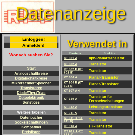
Datenanzeige
Einloggen!
Verwendet in
Anmelden!
Bauteile
Funktion
Wonach suchen Sie?
npn-Planartransistor
KT 601 A
Transistor
KT 602 A
Start
KT 602 B (KT
Transistor
602 Б)
Analogschaltkreise
Planar-Transistor
KT 604 A
Digitalschaltkreise
KT 604 B (KT
Mikrorechner/Speicher
Planar-Transistor
604 Б)
Transistoren
Transistor
KT 607 A-4
Diode/Thyr./Triac
Transistor für
Optoelektronik
KT 339 A
Fernsehschaltungen
Sonstiges
Leistungstransistor
KT 812 A
Weitere Tabellen
Transistor
KT 611 A
Datenbücher
KT 611 B (KT
Transistor
611 Б)
Sockelschaltungen
HF-Transistor
KT 916 A
Kompatibel
GT 612 A (ГT
Preislisten
Transistor
612 A)