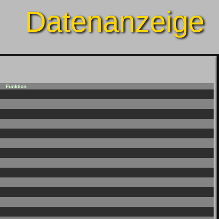
Datenanzeige
Funktion