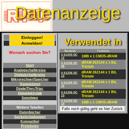
Datenanzeige
Einloggen!
Verwendet in
Anmelden!
Bauteile
Funktion
Wonach suchen Sie?
U 61000 DC
1MB x 1 CMOS-dRAM
12
dRAM 262144 x 1 Bit,
U 61256 DC
Start
08
Tristate
Analogschaltkreise
dRAM 262144 x 1 Bit,
U 61256 DC
Digitalschaltkreise
10
Tristate
Mikrorechner/Speicher
dRAM 262144 x 1 Bit,
U 61256 DC
Transistoren
12
Tristate
Diode/Thyr./Triac
dRAM 262144 x 1 Bit,
U 61256 DC
Optoelektronik
15
Tristate
Sonstiges
U 61000 DC
1MB x 1 CMOS-dRAM
10
Weitere Tabellen
Falls noch gültig geht es hier Zurück
Datenbücher
Sockelschaltungen
Kompatibel
Preislisten