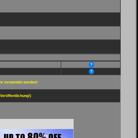
?
?
hr verwendet wurden!
 Veröffentlichung!)