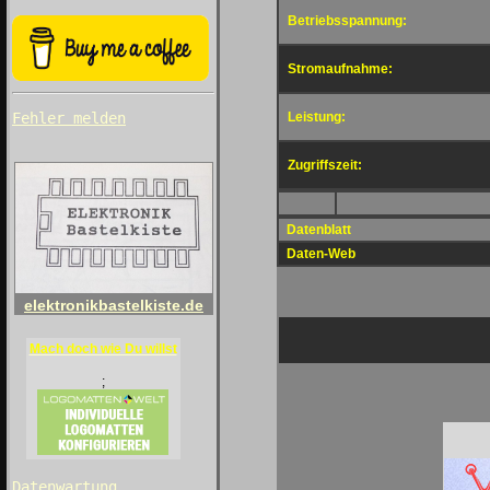
Betriebsspannung:
Stromaufnahme:
Leistung:
Fehler melden
Zugriffszeit:
Datenblatt
Daten-Web
elektronikbastelkiste.de
Mach doch wie Du willst
;
Datenwartung