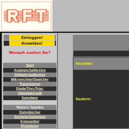
Einloggen!
Anmelden!
Wonach suchen Sie?
Hersteller:
Start
Analogschaltkreise
Digitalschaltkreise
Mikrorechner/Speicher
Transistoren
Diode/Thyr./Triac
Optoelektronik
Sonstiges
Bauform:
Weitere Tabellen
Datenbücher
Sockelschaltungen
Kompatibel
Preislisten