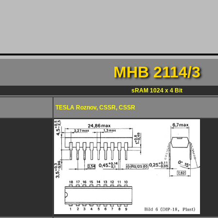
MHB 2114/3
sRAM 1024 x 4 Bit
TESLA Roznov, CSSR, CSSR