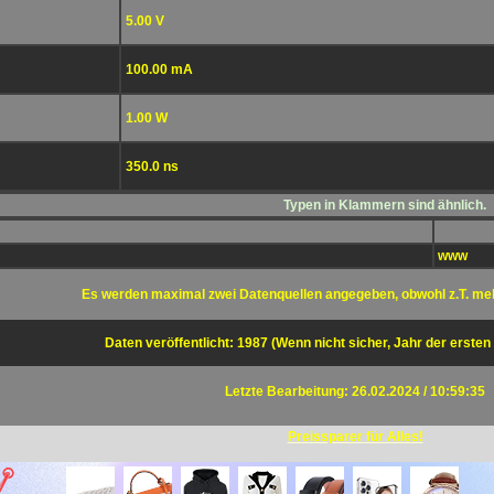
5.00 V
100.00 mA
1.00 W
350.0 ns
Typen in Klammern sind ähnlich.
www
Es werden maximal zwei Datenquellen angegeben, obwohl z.T. me
Daten veröffentlicht: 1987 (Wenn nicht sicher, Jahr der ersten
Letzte Bearbeitung: 26.02.2024 / 10:59:35
Preissparer für Alles!