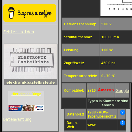
Betriebsspannung:
5.00 V
Fehler melden
Stromaufnahme:
100.00 mA
Leistung:
1.00 W
Zugriffszeit:
450.0 ns
Temperaturbereich:
0 - 70 °C
elektronikbastelkiste.de
I
Amazon
Google
Kompatibel:
2716
Hier dibt es Dinge
-
Typen in Klammern sind
;
ähnlich.
1988 - RGW-
?
Datenblatt
Typenübersicht 2
Datenwartung
Daten-
?
www
Web