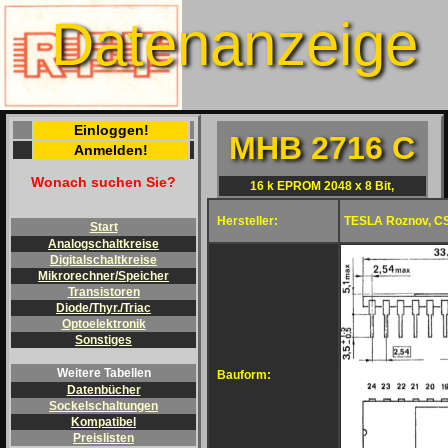
Datenanzeige
Einloggen!
MHB 2716 C
Anmelden!
Wonach suchen Sie?
16 k EPROM 2048 x 8 Bit,
Hersteller:
TESLA Roznov, C
Start
Analogschaltkreise
Digitalschaltkreise
Mikrorechner/Speicher
Transistoren
Diode/Thyr./Triac
Optoelektronik
Sonstiges
Weitere Tabellen
Bauform:
Datenbücher
Sockelschaltungen
Kompatibel
Preislisten