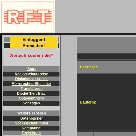
Einloggen!
Anmelden!
Wonach suchen Sie?
Hersteller:
Start
Analogschaltkreise
Digitalschaltkreise
Mikrorechner/Speicher
Transistoren
Diode/Thyr./Triac
Optoelektronik
Bauform:
Sonstiges
Weitere Tabellen
Datenbücher
Sockelschaltungen
Kompatibel
Preislisten