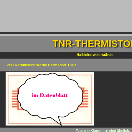
TNR-THERMISTO
Halbleiterwiderstände
VEB Keramische Werke Hermsdorf, DDR
Typen in Klammern sind ähnlich.