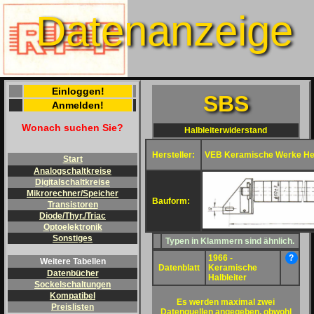
Datenanzeige
Einloggen!
SBS
Anmelden!
Wonach suchen Sie?
Halbleiterwiderstand
Hersteller:
VEB Keramische Werke He
Start
Analogschaltkreise
Digitalschaltkreise
Mikrorechner/Speicher
Bauform:
Transistoren
Diode/Thyr./Triac
Optoelektronik
Sonstiges
Typen in Klammern sind ähnlich.
1966 -
?
Weitere Tabellen
Datenblatt
Keramische
Datenbücher
Halbleiter
Sockelschaltungen
Kompatibel
Es werden maximal zwei
Preislisten
Datenquellen angegeben, obwohl