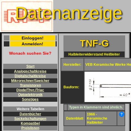
Datenanzeige
Einloggen!
TNF-G
Anmelden!
Wonach suchen Sie?
Halbleiterwiderstand Heißleiter
Hersteller:
VEB Keramische Werke He
Start
Analogschaltkreise
Digitalschaltkreise
Mikrorechner/Speicher
Transistoren
Bauform:
Diode/Thyr./Triac
Optoelektronik
Sonstiges
Typen in Klammern sind ähnlich.
Weitere Tabellen
Datenbücher
1966 -
?
Datenblatt
Keramische
Sockelschaltungen
Halbleiter
Kompatibel
Preislisten