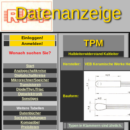
Datenanzeige
Einloggen!
TPM
Anmelden!
Wonach suchen Sie?
Halbleiterwiderstand Kaltleiter
Hersteller:
VEB Keramische Werke He
Start
Analogschaltkreise
Digitalschaltkreise
Mikrorechner/Speicher
Transistoren
Diode/Thyr./Triac
Optoelektronik
Bauform:
Sonstiges
Weitere Tabellen
Datenbücher
Sockelschaltungen
Kompatibel
Typen in Klammern sind ähnlich.
Preislisten